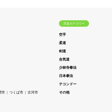
武道カテゴリー
空手
柔道
剣道
合気道
少林寺拳法
日本拳法
テコンドー
間市
つくば市
古河市
その他