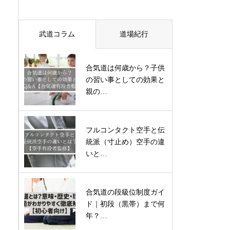
武道コラム
道場紀行
合気道は何歳から？子供
の習い事としての効果と
親の…
フルコンタクト空手と伝
統派（寸止め）空手の違
いと…
合気道の段級位制度ガイ
ド｜初段（黒帯）まで何
年？…