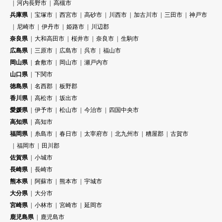
河内長野市
高槻市
兵庫県
宝塚市
西宮市
高砂市
川西市
加古川市
三田市
神戸市
尼崎市
伊丹市
姫路市
川辺郡
奈良県
大和高田市
桜井市
奈良市
生駒市
広島県
三原市
広島市
呉市
福山市
岡山県
倉敷市
岡山市
瀬戸内市
山口県
下関市
徳島県
名西郡
板野郡
香川県
高松市
坂出市
愛媛県
伊予市
松山市
今治市
四国中央市
高知県
高知市
福岡県
糸島市
春日市
太宰府市
北九州市
糟屋郡
古賀市
福岡市
田川郡
佐賀県
小城市
長崎県
長崎市
熊本県
阿蘇市
熊本市
宇城市
大分県
大分市
宮崎県
小林市
宮崎市
延岡市
鹿児島県
鹿児島市