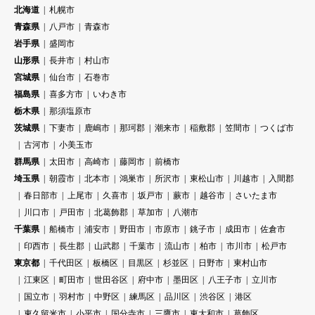
北海道
札幌市
青森県
八戸市
青森市
岩手県
盛岡市
山形県
長井市
村山市
宮城県
仙台市
石巻市
福島県
喜多方市
いわき市
栃木県
那須塩原市
茨城県
下妻市
鹿嶋市
那珂郡
潮来市
稲敷郡
笠間市
つくば市
古河市
小美玉市
群馬県
太田市
高崎市
藤岡市
前橋市
埼玉県
朝霞市
北本市
鴻巣市
所沢市
東松山市
川越市
入間郡
春日部市
上尾市
久喜市
坂戸市
蕨市
越谷市
さいたま市
川口市
戸田市
北葛飾郡
草加市
八潮市
千葉県
船橋市
浦安市
野田市
市原市
銚子市
成田市
佐倉市
印西市
長生郡
山武郡
千葉市
流山市
柏市
市川市
松戸市
東京都
千代田区
板橋区
目黒区
杉並区
日野市
東村山市
江東区
町田市
世田谷区
府中市
墨田区
八王子市
立川市
国立市
羽村市
中野区
練馬区
品川区
渋谷区
港区
東久留米市
小平市
国分寺市
三鷹市
東大和市
葛飾区