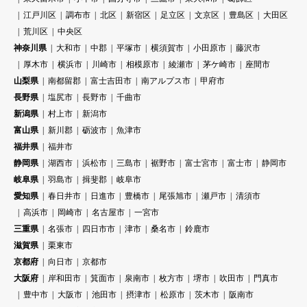
江戸川区
調布市
北区
新宿区
足立区
文京区
豊島区
大田区
荒川区
中央区
神奈川県
大和市
中郡
平塚市
横須賀市
小田原市
藤沢市
厚木市
横浜市
川崎市
相模原市
綾瀬市
茅ケ崎市
座間市
山梨県
南都留郡
富士吉田市
南アルプス市
甲府市
長野県
塩尻市
長野市
千曲市
新潟県
村上市
新潟市
富山県
新川郡
砺波市
魚津市
福井県
福井市
静岡県
湖西市
浜松市
三島市
裾野市
富士宮市
富士市
静岡市
岐阜県
羽島市
揖斐郡
岐阜市
愛知県
春日井市
日進市
豊橋市
尾張旭市
瀬戸市
清須市
高浜市
岡崎市
名古屋市
一宮市
三重県
名張市
四日市市
津市
桑名市
鈴鹿市
滋賀県
栗東市
京都府
向日市
京都市
大阪府
岸和田市
箕面市
泉南市
枚方市
堺市
吹田市
門真市
豊中市
大阪市
池田市
摂津市
松原市
茨木市
阪南市