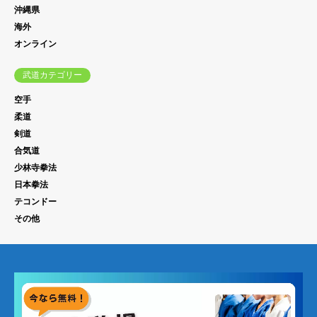
沖縄県
海外
オンライン
武道カテゴリー
空手
柔道
剣道
合気道
少林寺拳法
日本拳法
テコンドー
その他