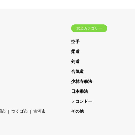
武道カテゴリー
空手
柔道
剣道
合気道
少林寺拳法
日本拳法
テコンドー
間市
つくば市
古河市
その他