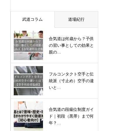
武道コラム
道場紀行
合気道は何歳から？子供
の習い事としての効果と
親の…
フルコンタクト空手と伝
統派（寸止め）空手の違
いと…
合気道の段級位制度ガイ
ド｜初段（黒帯）まで何
年？…