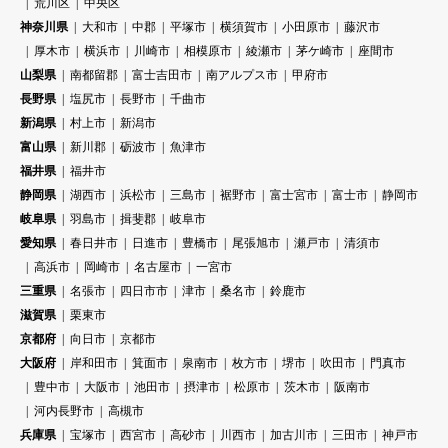
荒川区
中央区
神奈川県
大和市
中郡
平塚市
横須賀市
小田原市
藤沢市
厚木市
横浜市
川崎市
相模原市
綾瀬市
茅ケ崎市
座間市
山梨県
南都留郡
富士吉田市
南アルプス市
甲府市
長野県
塩尻市
長野市
千曲市
新潟県
村上市
新潟市
富山県
新川郡
砺波市
魚津市
福井県
福井市
静岡県
湖西市
浜松市
三島市
裾野市
富士宮市
富士市
静岡市
岐阜県
羽島市
揖斐郡
岐阜市
愛知県
春日井市
日進市
豊橋市
尾張旭市
瀬戸市
清須市
高浜市
岡崎市
名古屋市
一宮市
三重県
名張市
四日市市
津市
桑名市
鈴鹿市
滋賀県
栗東市
京都府
向日市
京都市
大阪府
岸和田市
箕面市
泉南市
枚方市
堺市
吹田市
門真市
豊中市
大阪市
池田市
摂津市
松原市
茨木市
阪南市
河内長野市
高槻市
兵庫県
宝塚市
西宮市
高砂市
川西市
加古川市
三田市
神戸市