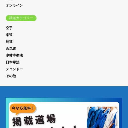
オンライン
武道カテゴリー
空手
柔道
剣道
合気道
少林寺拳法
日本拳法
テコンドー
その他