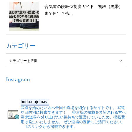
合気道の段級位制度ガイド｜初段（黒帯）
まで何年？袴...
カテゴリー
Instagram
budo.dojo.navi
武道を始めたい方へ全国の道場を紹介するサイトです。
武道
や目的別に検索できます！
🥋道場の掲載を希望される方へ
🥋
武道界を盛り上げたい気持ちで運営しているため、掲載費
用は発生いたしません。
ぜひ道場の宣伝にご活用ください。
⇩のリンクから掲載できます。