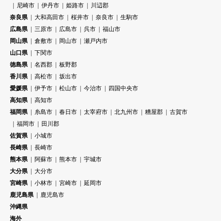
尼崎市
伊丹市
姫路市
川辺郡
奈良県
大和高田市
桜井市
奈良市
生駒市
広島県
三原市
広島市
呉市
福山市
岡山県
倉敷市
岡山市
瀬戸内市
山口県
下関市
徳島県
名西郡
板野郡
香川県
高松市
坂出市
愛媛県
伊予市
松山市
今治市
四国中央市
高知県
高知市
福岡県
糸島市
春日市
太宰府市
北九州市
糟屋郡
古賀市
福岡市
田川郡
佐賀県
小城市
長崎県
長崎市
熊本県
阿蘇市
熊本市
宇城市
大分県
大分市
宮崎県
小林市
宮崎市
延岡市
鹿児島県
鹿児島市
沖縄県
海外