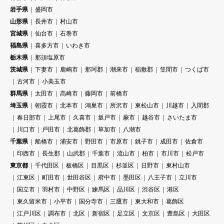
岩手県
盛岡市
山形県
長井市
村山市
宮城県
仙台市
石巻市
福島県
喜多方市
いわき市
栃木県
那須塩原市
茨城県
下妻市
鹿嶋市
那珂郡
潮来市
稲敷郡
笠間市
つくば市
古河市
小美玉市
群馬県
太田市
高崎市
藤岡市
前橋市
埼玉県
朝霞市
北本市
鴻巣市
所沢市
東松山市
川越市
入間郡
春日部市
上尾市
久喜市
坂戸市
蕨市
越谷市
さいたま市
川口市
戸田市
北葛飾郡
草加市
八潮市
千葉県
船橋市
浦安市
野田市
市原市
銚子市
成田市
佐倉市
印西市
長生郡
山武郡
千葉市
流山市
柏市
市川市
松戸市
東京都
千代田区
板橋区
目黒区
杉並区
日野市
東村山市
江東区
町田市
世田谷区
府中市
墨田区
八王子市
立川市
国立市
羽村市
中野区
練馬区
品川区
渋谷区
港区
東久留米市
小平市
国分寺市
三鷹市
東大和市
葛飾区
江戸川区
調布市
北区
新宿区
足立区
文京区
豊島区
大田区