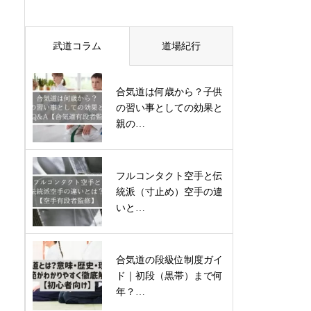
武道コラム
道場紀行
合気道は何歳から？子供
の習い事としての効果と
親の…
フルコンタクト空手と伝
統派（寸止め）空手の違
いと…
合気道の段級位制度ガイ
ド｜初段（黒帯）まで何
年？…