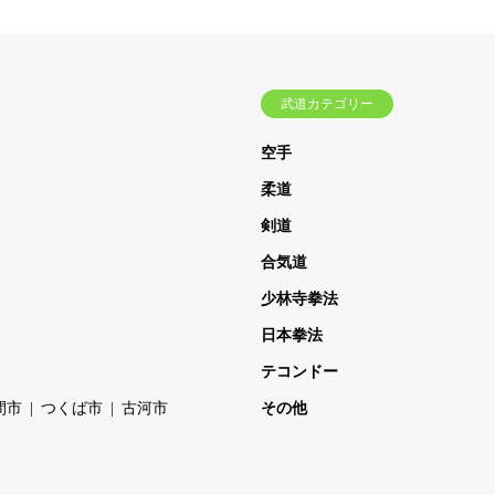
武道カテゴリー
空手
柔道
剣道
合気道
少林寺拳法
日本拳法
テコンドー
間市
つくば市
古河市
その他