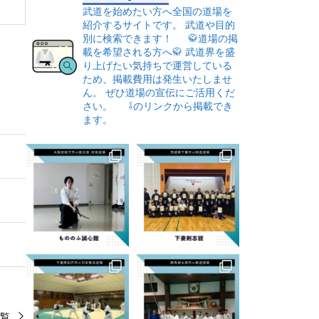
武道を始めたい方へ全国の道場を
紹介するサイトです。
武道や目的
別に検索できます！
🥋道場の掲
載を希望される方へ🥋
武道界を盛
り上げたい気持ちで運営している
ため、掲載費用は発生いたしませ
ん。
ぜひ道場の宣伝にご活用くだ
さい。
⇩のリンクから掲載でき
ます。
覧