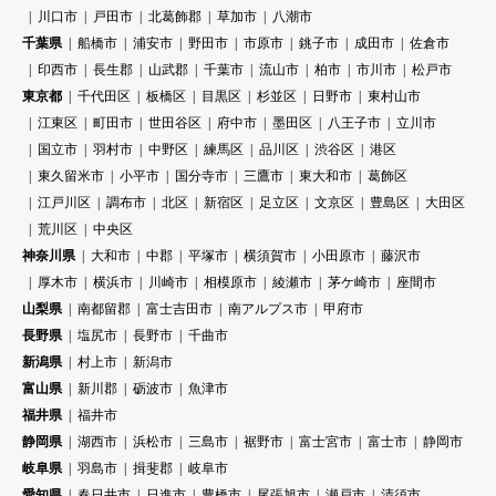
川口市
戸田市
北葛飾郡
草加市
八潮市
千葉県
船橋市
浦安市
野田市
市原市
銚子市
成田市
佐倉市
印西市
長生郡
山武郡
千葉市
流山市
柏市
市川市
松戸市
東京都
千代田区
板橋区
目黒区
杉並区
日野市
東村山市
江東区
町田市
世田谷区
府中市
墨田区
八王子市
立川市
国立市
羽村市
中野区
練馬区
品川区
渋谷区
港区
東久留米市
小平市
国分寺市
三鷹市
東大和市
葛飾区
江戸川区
調布市
北区
新宿区
足立区
文京区
豊島区
大田区
荒川区
中央区
神奈川県
大和市
中郡
平塚市
横須賀市
小田原市
藤沢市
厚木市
横浜市
川崎市
相模原市
綾瀬市
茅ケ崎市
座間市
山梨県
南都留郡
富士吉田市
南アルプス市
甲府市
長野県
塩尻市
長野市
千曲市
新潟県
村上市
新潟市
富山県
新川郡
砺波市
魚津市
福井県
福井市
静岡県
湖西市
浜松市
三島市
裾野市
富士宮市
富士市
静岡市
岐阜県
羽島市
揖斐郡
岐阜市
愛知県
春日井市
日進市
豊橋市
尾張旭市
瀬戸市
清須市