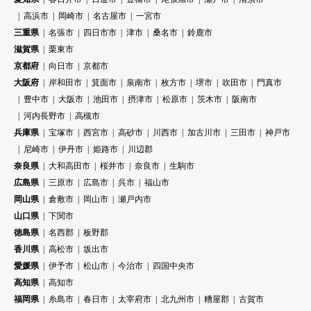
高浜市
岡崎市
名古屋市
一宮市
三重県
名張市
四日市市
津市
桑名市
鈴鹿市
滋賀県
栗東市
京都府
向日市
京都市
大阪府
岸和田市
箕面市
泉南市
枚方市
堺市
吹田市
門真市
豊中市
大阪市
池田市
摂津市
松原市
茨木市
阪南市
河内長野市
高槻市
兵庫県
宝塚市
西宮市
高砂市
川西市
加古川市
三田市
神戸市
尼崎市
伊丹市
姫路市
川辺郡
奈良県
大和高田市
桜井市
奈良市
生駒市
広島県
三原市
広島市
呉市
福山市
岡山県
倉敷市
岡山市
瀬戸内市
山口県
下関市
徳島県
名西郡
板野郡
香川県
高松市
坂出市
愛媛県
伊予市
松山市
今治市
四国中央市
高知県
高知市
福岡県
糸島市
春日市
太宰府市
北九州市
糟屋郡
古賀市