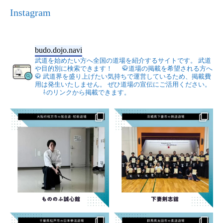
Instagram
budo.dojo.navi
武道を始めたい方へ全国の道場を紹介するサイトです。
武道
や目的別に検索できます！
🥋道場の掲載を希望される方へ
🥋
武道界を盛り上げたい気持ちで運営しているため、掲載費
用は発生いたしません。
ぜひ道場の宣伝にご活用ください。
⇩のリンクから掲載できます。