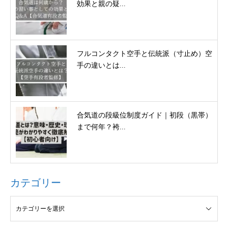
効果と親の疑...
フルコンタクト空手と伝統派（寸止め）空
手の違いとは...
合気道の段級位制度ガイド｜初段（黒帯）
まで何年？袴...
カテゴリー