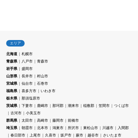
エリア
北海道
札幌市
青森県
八戸市
青森市
岩手県
盛岡市
山形県
長井市
村山市
宮城県
仙台市
石巻市
福島県
喜多方市
いわき市
栃木県
那須塩原市
茨城県
下妻市
鹿嶋市
那珂郡
潮来市
稲敷郡
笠間市
つくば市
古河市
小美玉市
群馬県
太田市
高崎市
藤岡市
前橋市
埼玉県
朝霞市
北本市
鴻巣市
所沢市
東松山市
川越市
入間郡
春日部市
上尾市
久喜市
坂戸市
蕨市
越谷市
さいたま市