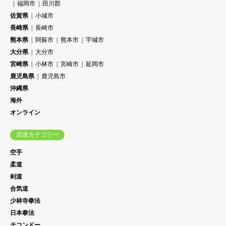
福岡市
田川郡
佐賀県
小城市
長崎県
長崎市
熊本県
阿蘇市
熊本市
宇城市
大分県
大分市
宮崎県
小林市
宮崎市
延岡市
鹿児島県
鹿児島市
沖縄県
海外
オンライン
武道カテゴリー
空手
柔道
剣道
合気道
少林寺拳法
日本拳法
テコンドー