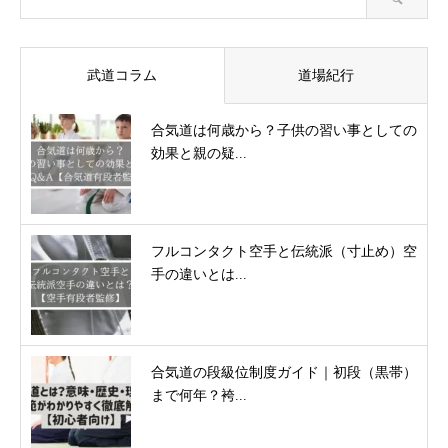
武道コラム
道場紀行
合気道は何歳から？子供の習い事としての
効果と親の疑...
フルコンタクト空手と伝統派（寸止め）空
手の違いとは...
合気道の段級位制度ガイド｜初段（黒帯）
まで何年？袴...