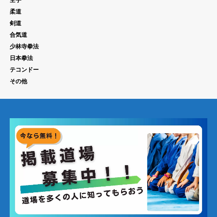
柔道
剣道
合気道
少林寺拳法
日本拳法
テコンドー
その他