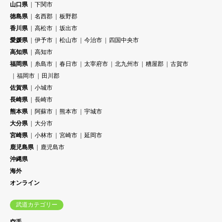
山口県
下関市
徳島県
名西郡
板野郡
香川県
高松市
坂出市
愛媛県
伊予市
松山市
今治市
四国中央市
高知県
高知市
福岡県
糸島市
春日市
太宰府市
北九州市
糟屋郡
古賀市
福岡市
田川郡
佐賀県
小城市
長崎県
長崎市
熊本県
阿蘇市
熊本市
宇城市
大分県
大分市
宮崎県
小林市
宮崎市
延岡市
鹿児島県
鹿児島市
沖縄県
海外
オンライン
武道カテゴリー
空手