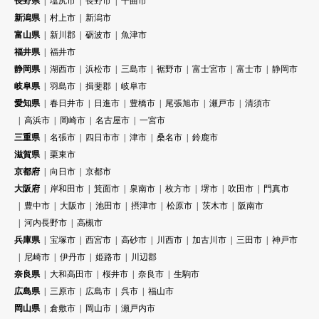
長野県
塩尻市
長野市
千曲市
新潟県
村上市
新潟市
富山県
新川郡
砺波市
魚津市
福井県
福井市
静岡県
湖西市
浜松市
三島市
裾野市
富士宮市
富士市
静岡市
岐阜県
羽島市
揖斐郡
岐阜市
愛知県
春日井市
日進市
豊橋市
尾張旭市
瀬戸市
清須市
高浜市
岡崎市
名古屋市
一宮市
三重県
名張市
四日市市
津市
桑名市
鈴鹿市
滋賀県
栗東市
京都府
向日市
京都市
大阪府
岸和田市
箕面市
泉南市
枚方市
堺市
吹田市
門真市
豊中市
大阪市
池田市
摂津市
松原市
茨木市
阪南市
河内長野市
高槻市
兵庫県
宝塚市
西宮市
高砂市
川西市
加古川市
三田市
神戸市
尼崎市
伊丹市
姫路市
川辺郡
奈良県
大和高田市
桜井市
奈良市
生駒市
広島県
三原市
広島市
呉市
福山市
岡山県
倉敷市
岡山市
瀬戸内市