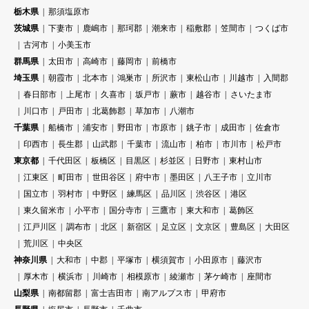
栃木県
那須塩原市
茨城県
下妻市
鹿嶋市
那珂郡
潮来市
稲敷郡
笠間市
つくば市
古河市
小美玉市
群馬県
太田市
高崎市
藤岡市
前橋市
埼玉県
朝霞市
北本市
鴻巣市
所沢市
東松山市
川越市
入間郡
春日部市
上尾市
久喜市
坂戸市
蕨市
越谷市
さいたま市
川口市
戸田市
北葛飾郡
草加市
八潮市
千葉県
船橋市
浦安市
野田市
市原市
銚子市
成田市
佐倉市
印西市
長生郡
山武郡
千葉市
流山市
柏市
市川市
松戸市
東京都
千代田区
板橋区
目黒区
杉並区
日野市
東村山市
江東区
町田市
世田谷区
府中市
墨田区
八王子市
立川市
国立市
羽村市
中野区
練馬区
品川区
渋谷区
港区
東久留米市
小平市
国分寺市
三鷹市
東大和市
葛飾区
江戸川区
調布市
北区
新宿区
足立区
文京区
豊島区
大田区
荒川区
中央区
神奈川県
大和市
中郡
平塚市
横須賀市
小田原市
藤沢市
厚木市
横浜市
川崎市
相模原市
綾瀬市
茅ケ崎市
座間市
山梨県
南都留郡
富士吉田市
南アルプス市
甲府市