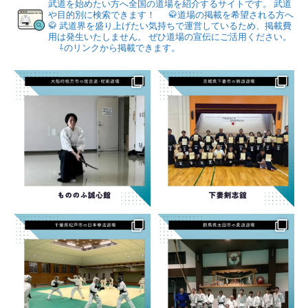
武道を始めたい方へ全国の道場を紹介するサイトです。
武道
や目的別に検索できます！
🥋道場の掲載を希望される方へ
🥋
武道界を盛り上げたい気持ちで運営しているため、掲載費
用は発生いたしません。
ぜひ道場の宣伝にご活用ください。
⇩のリンクから掲載できます。