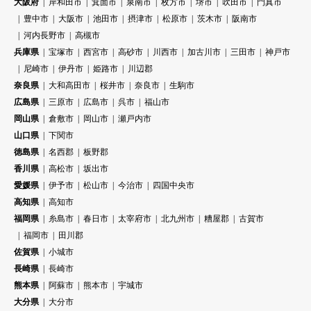
大阪府
岸和田市
箕面市
泉南市
枚方市
堺市
吹田市
門真市
豊中市
大阪市
池田市
摂津市
松原市
茨木市
阪南市
河内長野市
高槻市
兵庫県
宝塚市
西宮市
高砂市
川西市
加古川市
三田市
神戸市
尼崎市
伊丹市
姫路市
川辺郡
奈良県
大和高田市
桜井市
奈良市
生駒市
広島県
三原市
広島市
呉市
福山市
岡山県
倉敷市
岡山市
瀬戸内市
山口県
下関市
徳島県
名西郡
板野郡
香川県
高松市
坂出市
愛媛県
伊予市
松山市
今治市
四国中央市
高知県
高知市
福岡県
糸島市
春日市
太宰府市
北九州市
糟屋郡
古賀市
福岡市
田川郡
佐賀県
小城市
長崎県
長崎市
熊本県
阿蘇市
熊本市
宇城市
大分県
大分市