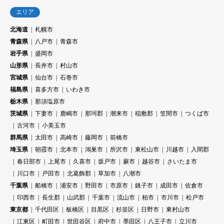
エリア
北海道
札幌市
青森県
八戸市
青森市
岩手県
盛岡市
山形県
長井市
村山市
宮城県
仙台市
石巻市
福島県
喜多方市
いわき市
栃木県
那須塩原市
茨城県
下妻市
鹿嶋市
那珂郡
潮来市
稲敷郡
笠間市
つくば市
古河市
小美玉市
群馬県
太田市
高崎市
藤岡市
前橋市
埼玉県
朝霞市
北本市
鴻巣市
所沢市
東松山市
川越市
入間郡
春日部市
上尾市
久喜市
坂戸市
蕨市
越谷市
さいたま市
川口市
戸田市
北葛飾郡
草加市
八潮市
千葉県
船橋市
浦安市
野田市
市原市
銚子市
成田市
佐倉市
印西市
長生郡
山武郡
千葉市
流山市
柏市
市川市
松戸市
東京都
千代田区
板橋区
目黒区
杉並区
日野市
東村山市
江東区
町田市
世田谷区
府中市
墨田区
八王子市
立川市