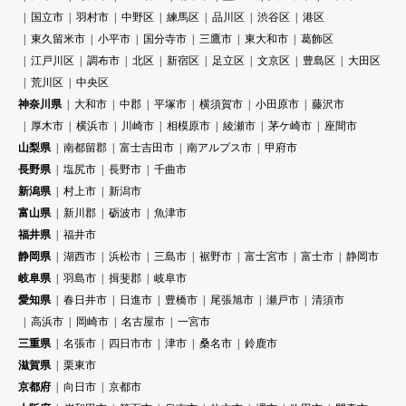
国立市
羽村市
中野区
練馬区
品川区
渋谷区
港区
東久留米市
小平市
国分寺市
三鷹市
東大和市
葛飾区
江戸川区
調布市
北区
新宿区
足立区
文京区
豊島区
大田区
荒川区
中央区
神奈川県
大和市
中郡
平塚市
横須賀市
小田原市
藤沢市
厚木市
横浜市
川崎市
相模原市
綾瀬市
茅ケ崎市
座間市
山梨県
南都留郡
富士吉田市
南アルプス市
甲府市
長野県
塩尻市
長野市
千曲市
新潟県
村上市
新潟市
富山県
新川郡
砺波市
魚津市
福井県
福井市
静岡県
湖西市
浜松市
三島市
裾野市
富士宮市
富士市
静岡市
岐阜県
羽島市
揖斐郡
岐阜市
愛知県
春日井市
日進市
豊橋市
尾張旭市
瀬戸市
清須市
高浜市
岡崎市
名古屋市
一宮市
三重県
名張市
四日市市
津市
桑名市
鈴鹿市
滋賀県
栗東市
京都府
向日市
京都市