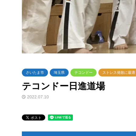
さいたま市
埼玉県
テコンドー
ストレス発散に最適
テコンドー日進道場
2022.07.10