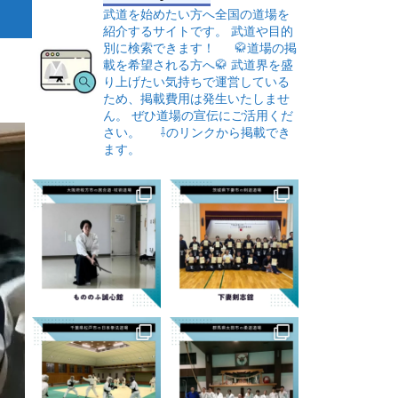
武道を始めたい方へ全国の道場を
紹介するサイトです。
武道や目的
別に検索できます！
🥋道場の掲
載を希望される方へ🥋
武道界を盛
り上げたい気持ちで運営している
ため、掲載費用は発生いたしませ
ん。
ぜひ道場の宣伝にご活用くだ
さい。
⇩のリンクから掲載でき
ます。