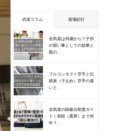
武道コラム
道場紀行
合気道は何歳から？子供
の習い事としての効果と
親の…
フルコンタクト空手と伝
統派（寸止め）空手の違
いと…
合気道の段級位制度ガイ
ド｜初段（黒帯）まで何
年？…