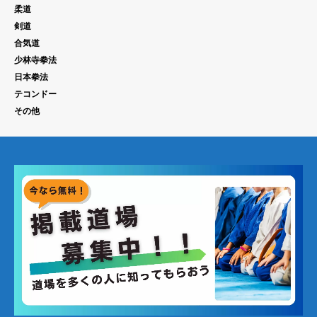
柔道
剣道
合気道
少林寺拳法
日本拳法
テコンドー
その他