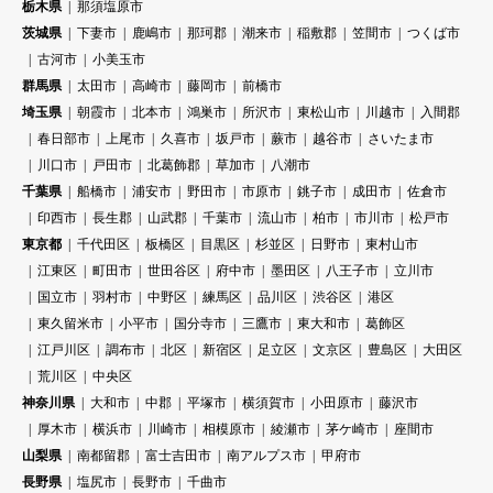
栃木県
那須塩原市
茨城県
下妻市
鹿嶋市
那珂郡
潮来市
稲敷郡
笠間市
つくば市
古河市
小美玉市
群馬県
太田市
高崎市
藤岡市
前橋市
埼玉県
朝霞市
北本市
鴻巣市
所沢市
東松山市
川越市
入間郡
春日部市
上尾市
久喜市
坂戸市
蕨市
越谷市
さいたま市
川口市
戸田市
北葛飾郡
草加市
八潮市
千葉県
船橋市
浦安市
野田市
市原市
銚子市
成田市
佐倉市
印西市
長生郡
山武郡
千葉市
流山市
柏市
市川市
松戸市
東京都
千代田区
板橋区
目黒区
杉並区
日野市
東村山市
江東区
町田市
世田谷区
府中市
墨田区
八王子市
立川市
国立市
羽村市
中野区
練馬区
品川区
渋谷区
港区
東久留米市
小平市
国分寺市
三鷹市
東大和市
葛飾区
江戸川区
調布市
北区
新宿区
足立区
文京区
豊島区
大田区
荒川区
中央区
神奈川県
大和市
中郡
平塚市
横須賀市
小田原市
藤沢市
厚木市
横浜市
川崎市
相模原市
綾瀬市
茅ケ崎市
座間市
山梨県
南都留郡
富士吉田市
南アルプス市
甲府市
長野県
塩尻市
長野市
千曲市