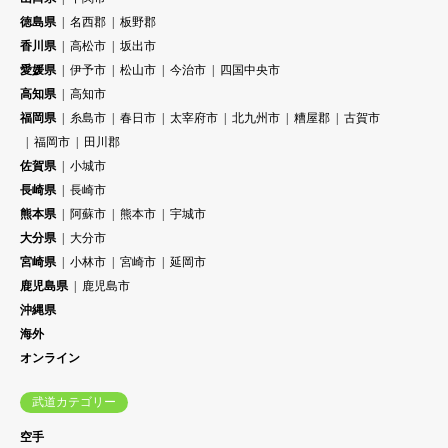
徳島県
名西郡
板野郡
香川県
高松市
坂出市
愛媛県
伊予市
松山市
今治市
四国中央市
高知県
高知市
福岡県
糸島市
春日市
太宰府市
北九州市
糟屋郡
古賀市
福岡市
田川郡
佐賀県
小城市
長崎県
長崎市
熊本県
阿蘇市
熊本市
宇城市
大分県
大分市
宮崎県
小林市
宮崎市
延岡市
鹿児島県
鹿児島市
沖縄県
海外
オンライン
武道カテゴリー
空手