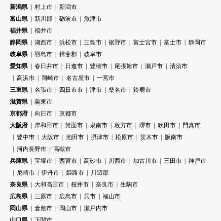
新潟県
村上市
新潟市
富山県
新川郡
砺波市
魚津市
福井県
福井市
静岡県
湖西市
浜松市
三島市
裾野市
富士宮市
富士市
静岡市
岐阜県
羽島市
揖斐郡
岐阜市
愛知県
春日井市
日進市
豊橋市
尾張旭市
瀬戸市
清須市
高浜市
岡崎市
名古屋市
一宮市
三重県
名張市
四日市市
津市
桑名市
鈴鹿市
滋賀県
栗東市
京都府
向日市
京都市
大阪府
岸和田市
箕面市
泉南市
枚方市
堺市
吹田市
門真市
豊中市
大阪市
池田市
摂津市
松原市
茨木市
阪南市
河内長野市
高槻市
兵庫県
宝塚市
西宮市
高砂市
川西市
加古川市
三田市
神戸市
尼崎市
伊丹市
姫路市
川辺郡
奈良県
大和高田市
桜井市
奈良市
生駒市
広島県
三原市
広島市
呉市
福山市
岡山県
倉敷市
岡山市
瀬戸内市
山口県
下関市