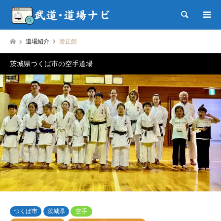
検索
道場紹介
勝正館
茨城県つくば市の空手道場
つくば市
茨城県
空手