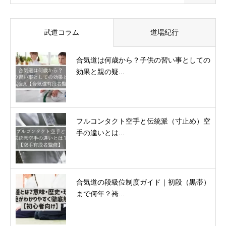
武道コラム
道場紀行
合気道は何歳から？子供の習い事としての
効果と親の疑...
フルコンタクト空手と伝統派（寸止め）空
手の違いとは...
合気道の段級位制度ガイド｜初段（黒帯）
まで何年？袴...