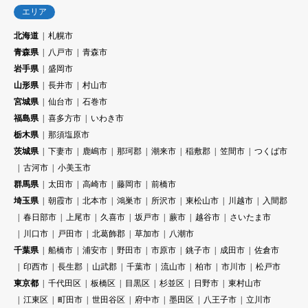
エリア
北海道
札幌市
青森県
八戸市
青森市
岩手県
盛岡市
山形県
長井市
村山市
宮城県
仙台市
石巻市
福島県
喜多方市
いわき市
栃木県
那須塩原市
茨城県
下妻市
鹿嶋市
那珂郡
潮来市
稲敷郡
笠間市
つくば市
古河市
小美玉市
群馬県
太田市
高崎市
藤岡市
前橋市
埼玉県
朝霞市
北本市
鴻巣市
所沢市
東松山市
川越市
入間郡
春日部市
上尾市
久喜市
坂戸市
蕨市
越谷市
さいたま市
川口市
戸田市
北葛飾郡
草加市
八潮市
千葉県
船橋市
浦安市
野田市
市原市
銚子市
成田市
佐倉市
印西市
長生郡
山武郡
千葉市
流山市
柏市
市川市
松戸市
東京都
千代田区
板橋区
目黒区
杉並区
日野市
東村山市
江東区
町田市
世田谷区
府中市
墨田区
八王子市
立川市