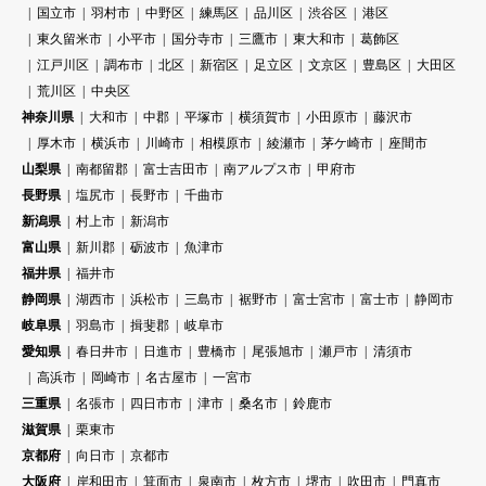
国立市
羽村市
中野区
練馬区
品川区
渋谷区
港区
東久留米市
小平市
国分寺市
三鷹市
東大和市
葛飾区
江戸川区
調布市
北区
新宿区
足立区
文京区
豊島区
大田区
荒川区
中央区
神奈川県
大和市
中郡
平塚市
横須賀市
小田原市
藤沢市
厚木市
横浜市
川崎市
相模原市
綾瀬市
茅ケ崎市
座間市
山梨県
南都留郡
富士吉田市
南アルプス市
甲府市
長野県
塩尻市
長野市
千曲市
新潟県
村上市
新潟市
富山県
新川郡
砺波市
魚津市
福井県
福井市
静岡県
湖西市
浜松市
三島市
裾野市
富士宮市
富士市
静岡市
岐阜県
羽島市
揖斐郡
岐阜市
愛知県
春日井市
日進市
豊橋市
尾張旭市
瀬戸市
清須市
高浜市
岡崎市
名古屋市
一宮市
三重県
名張市
四日市市
津市
桑名市
鈴鹿市
滋賀県
栗東市
京都府
向日市
京都市
大阪府
岸和田市
箕面市
泉南市
枚方市
堺市
吹田市
門真市