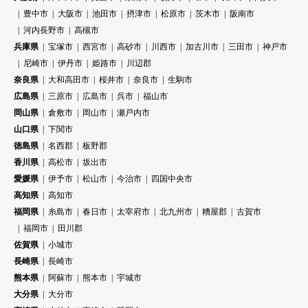
豊中市
大阪市
池田市
摂津市
松原市
茨木市
阪南市
河内長野市
高槻市
兵庫県
宝塚市
西宮市
高砂市
川西市
加古川市
三田市
神戸市
尼崎市
伊丹市
姫路市
川辺郡
奈良県
大和高田市
桜井市
奈良市
生駒市
広島県
三原市
広島市
呉市
福山市
岡山県
倉敷市
岡山市
瀬戸内市
山口県
下関市
徳島県
名西郡
板野郡
香川県
高松市
坂出市
愛媛県
伊予市
松山市
今治市
四国中央市
高知県
高知市
福岡県
糸島市
春日市
太宰府市
北九州市
糟屋郡
古賀市
福岡市
田川郡
佐賀県
小城市
長崎県
長崎市
熊本県
阿蘇市
熊本市
宇城市
大分県
大分市