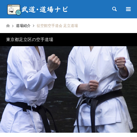
検索
道場紹介
征空館空手道会 足立道場
東京都足立区の空手道場