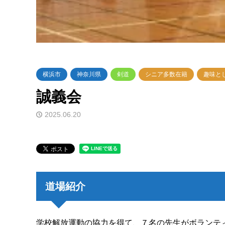
横浜市
神奈川県
剣道
シニア多数在籍
趣味と
誠義会
2025.06.20
道場紹介
学校解放運動の協力を得て、７名の先生がボランテ