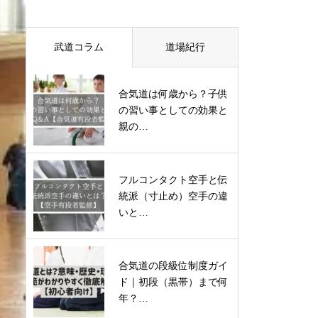
武道コラム
道場紀行
合気道は何歳から？子供
の習い事としての効果と
親の…
フルコンタクト空手と伝
統派（寸止め）空手の違
いと…
合気道の段級位制度ガイ
ド｜初段（黒帯）まで何
年？…