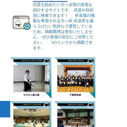
武道を始めたい方へ全国の道場を
紹介するサイトです。
武道や目的
別に検索できます！
🥋道場の掲
載を希望される方へ🥋
武道界を盛
り上げたい気持ちで運営している
ため、掲載費用は発生いたしませ
ん。
ぜひ道場の宣伝にご活用くだ
さい。
⇩のリンクから掲載でき
ます。