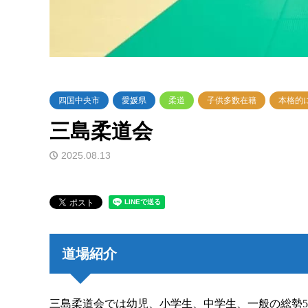
四国中央市
愛媛県
柔道
子供多数在籍
本格的
三島柔道会
2025.08.13
道場紹介
三島柔道会では幼児、小学生、中学生、一般の総勢5