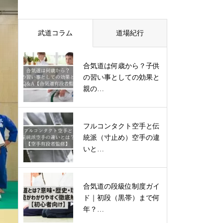
武道コラム
道場紀行
合気道は何歳から？子供
の習い事としての効果と
親の…
フルコンタクト空手と伝
統派（寸止め）空手の違
いと…
合気道の段級位制度ガイ
ド｜初段（黒帯）まで何
年？…