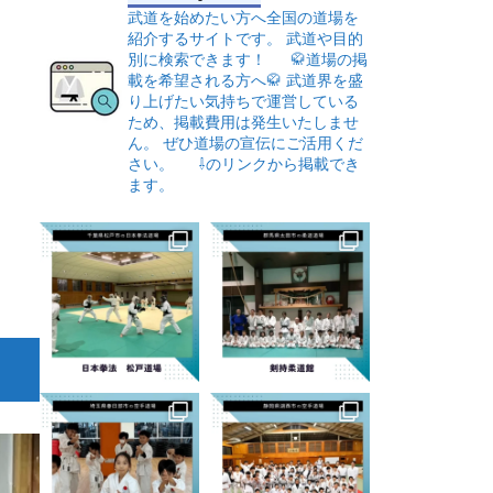
武道を始めたい方へ全国の道場を
紹介するサイトです。
武道や目的
別に検索できます！
🥋道場の掲
載を希望される方へ🥋
武道界を盛
り上げたい気持ちで運営している
ため、掲載費用は発生いたしませ
ん。
ぜひ道場の宣伝にご活用くだ
さい。
⇩のリンクから掲載でき
ます。