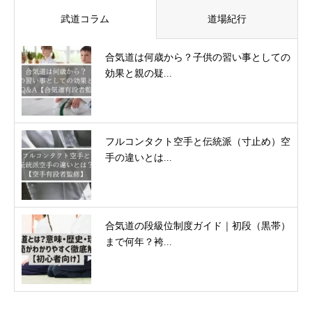
武道コラム
道場紀行
合気道は何歳から？子供の習い事としての
効果と親の疑...
フルコンタクト空手と伝統派（寸止め）空
手の違いとは...
合気道の段級位制度ガイド｜初段（黒帯）
まで何年？袴...