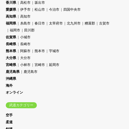
香川県
高松市
坂出市
愛媛県
伊予市
松山市
今治市
四国中央市
高知県
高知市
福岡県
糸島市
春日市
太宰府市
北九州市
糟屋郡
古賀市
福岡市
田川郡
佐賀県
小城市
長崎県
長崎市
熊本県
阿蘇市
熊本市
宇城市
大分県
大分市
宮崎県
小林市
宮崎市
延岡市
鹿児島県
鹿児島市
沖縄県
海外
オンライン
武道カテゴリー
空手
柔道