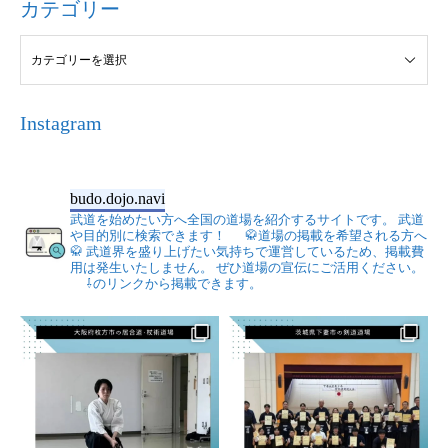
カテゴリー
Instagram
budo.dojo.navi
武道を始めたい方へ全国の道場を紹介するサイトです。
武道
や目的別に検索できます！
🥋道場の掲載を希望される方へ
🥋
武道界を盛り上げたい気持ちで運営しているため、掲載費
用は発生いたしません。
ぜひ道場の宣伝にご活用ください。
⇩のリンクから掲載できます。