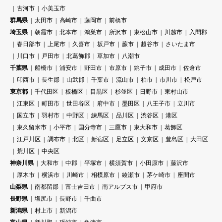
古河市
小美玉市
群馬県
太田市
高崎市
藤岡市
前橋市
埼玉県
朝霞市
北本市
鴻巣市
所沢市
東松山市
川越市
入間郡
春日部市
上尾市
久喜市
坂戸市
蕨市
越谷市
さいたま市
川口市
戸田市
北葛飾郡
草加市
八潮市
千葉県
船橋市
浦安市
野田市
市原市
銚子市
成田市
佐倉市
印西市
長生郡
山武郡
千葉市
流山市
柏市
市川市
松戸市
東京都
千代田区
板橋区
目黒区
杉並区
日野市
東村山市
江東区
町田市
世田谷区
府中市
墨田区
八王子市
立川市
国立市
羽村市
中野区
練馬区
品川区
渋谷区
港区
東久留米市
小平市
国分寺市
三鷹市
東大和市
葛飾区
江戸川区
調布市
北区
新宿区
足立区
文京区
豊島区
大田区
荒川区
中央区
神奈川県
大和市
中郡
平塚市
横須賀市
小田原市
藤沢市
厚木市
横浜市
川崎市
相模原市
綾瀬市
茅ケ崎市
座間市
山梨県
南都留郡
富士吉田市
南アルプス市
甲府市
長野県
塩尻市
長野市
千曲市
新潟県
村上市
新潟市