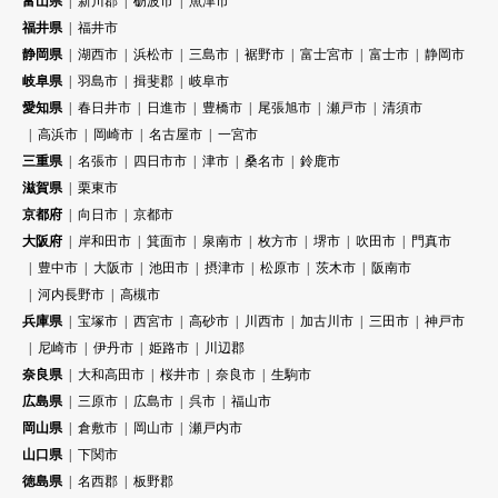
富山県
新川郡
砺波市
魚津市
福井県
福井市
静岡県
湖西市
浜松市
三島市
裾野市
富士宮市
富士市
静岡市
岐阜県
羽島市
揖斐郡
岐阜市
愛知県
春日井市
日進市
豊橋市
尾張旭市
瀬戸市
清須市
高浜市
岡崎市
名古屋市
一宮市
三重県
名張市
四日市市
津市
桑名市
鈴鹿市
滋賀県
栗東市
京都府
向日市
京都市
大阪府
岸和田市
箕面市
泉南市
枚方市
堺市
吹田市
門真市
豊中市
大阪市
池田市
摂津市
松原市
茨木市
阪南市
河内長野市
高槻市
兵庫県
宝塚市
西宮市
高砂市
川西市
加古川市
三田市
神戸市
尼崎市
伊丹市
姫路市
川辺郡
奈良県
大和高田市
桜井市
奈良市
生駒市
広島県
三原市
広島市
呉市
福山市
岡山県
倉敷市
岡山市
瀬戸内市
山口県
下関市
徳島県
名西郡
板野郡