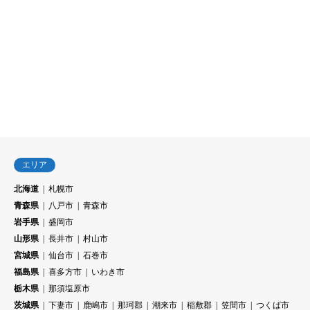
エリア
北海道
札幌市
青森県
八戸市
青森市
岩手県
盛岡市
山形県
長井市
村山市
宮城県
仙台市
石巻市
福島県
喜多方市
いわき市
栃木県
那須塩原市
茨城県
下妻市
鹿嶋市
那珂郡
潮来市
稲敷郡
笠間市
つくば市