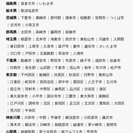
福島県
喜多方市
いわき市
栃木県
那須塩原市
茨城県
下妻市
鹿嶋市
那珂郡
潮来市
稲敷郡
笠間市
つくば市
古河市
小美玉市
群馬県
太田市
高崎市
藤岡市
前橋市
埼玉県
朝霞市
北本市
鴻巣市
所沢市
東松山市
川越市
入間郡
春日部市
上尾市
久喜市
坂戸市
蕨市
越谷市
さいたま市
川口市
戸田市
北葛飾郡
草加市
八潮市
千葉県
船橋市
浦安市
野田市
市原市
銚子市
成田市
佐倉市
印西市
長生郡
山武郡
千葉市
流山市
柏市
市川市
松戸市
東京都
千代田区
板橋区
目黒区
杉並区
日野市
東村山市
江東区
町田市
世田谷区
府中市
墨田区
八王子市
立川市
国立市
羽村市
中野区
練馬区
品川区
渋谷区
港区
東久留米市
小平市
国分寺市
三鷹市
東大和市
葛飾区
江戸川区
調布市
北区
新宿区
足立区
文京区
豊島区
大田区
荒川区
中央区
神奈川県
大和市
中郡
平塚市
横須賀市
小田原市
藤沢市
厚木市
横浜市
川崎市
相模原市
綾瀬市
茅ケ崎市
座間市
山梨県
南都留郡
富士吉田市
南アルプス市
甲府市