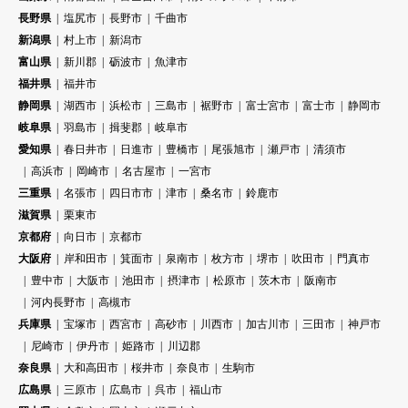
長野県
塩尻市
長野市
千曲市
新潟県
村上市
新潟市
富山県
新川郡
砺波市
魚津市
福井県
福井市
静岡県
湖西市
浜松市
三島市
裾野市
富士宮市
富士市
静岡市
岐阜県
羽島市
揖斐郡
岐阜市
愛知県
春日井市
日進市
豊橋市
尾張旭市
瀬戸市
清須市
高浜市
岡崎市
名古屋市
一宮市
三重県
名張市
四日市市
津市
桑名市
鈴鹿市
滋賀県
栗東市
京都府
向日市
京都市
大阪府
岸和田市
箕面市
泉南市
枚方市
堺市
吹田市
門真市
豊中市
大阪市
池田市
摂津市
松原市
茨木市
阪南市
河内長野市
高槻市
兵庫県
宝塚市
西宮市
高砂市
川西市
加古川市
三田市
神戸市
尼崎市
伊丹市
姫路市
川辺郡
奈良県
大和高田市
桜井市
奈良市
生駒市
広島県
三原市
広島市
呉市
福山市