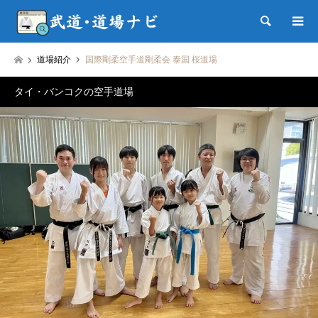
検索
道場紹介
国際剛柔空手道剛柔会 泰国 桜道場
タイ・バンコクの空手道場