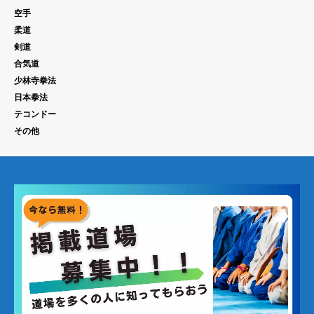
空手
柔道
剣道
合気道
少林寺拳法
日本拳法
テコンドー
その他