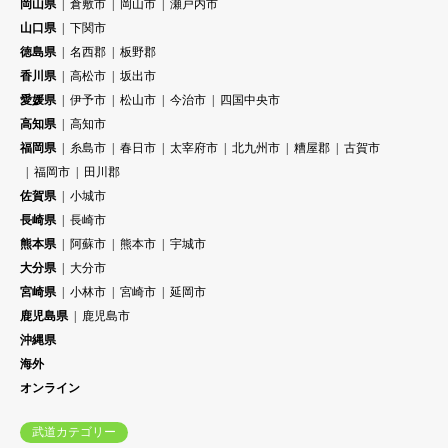
岡山県
倉敷市
岡山市
瀬戸内市
山口県
下関市
徳島県
名西郡
板野郡
香川県
高松市
坂出市
愛媛県
伊予市
松山市
今治市
四国中央市
高知県
高知市
福岡県
糸島市
春日市
太宰府市
北九州市
糟屋郡
古賀市
福岡市
田川郡
佐賀県
小城市
長崎県
長崎市
熊本県
阿蘇市
熊本市
宇城市
大分県
大分市
宮崎県
小林市
宮崎市
延岡市
鹿児島県
鹿児島市
沖縄県
海外
オンライン
武道カテゴリー