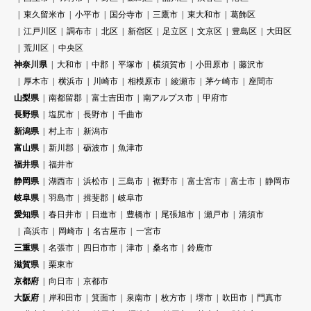
東久留米市
小平市
国分寺市
三鷹市
東大和市
葛飾区
江戸川区
調布市
北区
新宿区
足立区
文京区
豊島区
大田区
荒川区
中央区
神奈川県
大和市
中郡
平塚市
横須賀市
小田原市
藤沢市
厚木市
横浜市
川崎市
相模原市
綾瀬市
茅ケ崎市
座間市
山梨県
南都留郡
富士吉田市
南アルプス市
甲府市
長野県
塩尻市
長野市
千曲市
新潟県
村上市
新潟市
富山県
新川郡
砺波市
魚津市
福井県
福井市
静岡県
湖西市
浜松市
三島市
裾野市
富士宮市
富士市
静岡市
岐阜県
羽島市
揖斐郡
岐阜市
愛知県
春日井市
日進市
豊橋市
尾張旭市
瀬戸市
清須市
高浜市
岡崎市
名古屋市
一宮市
三重県
名張市
四日市市
津市
桑名市
鈴鹿市
滋賀県
栗東市
京都府
向日市
京都市
大阪府
岸和田市
箕面市
泉南市
枚方市
堺市
吹田市
門真市