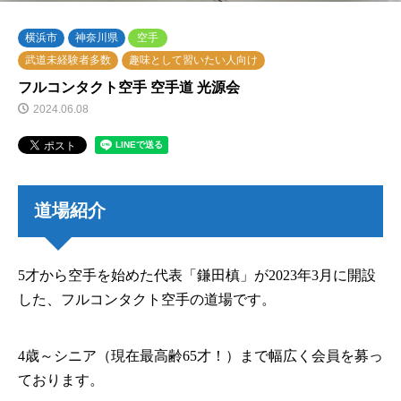
横浜市
神奈川県
空手
武道未経験者多数
趣味として習いたい人向け
フルコンタクト空手 空手道 光源会
2024.06.08
道場紹介
5才から空手を始めた代表「鎌田槙」が2023年3月に開設
した、フルコンタクト空手の道場です。
4歳～シニア（現在最高齢65才！）まで幅広く会員を募っ
ております。