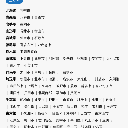
エリア
北海道
札幌市
青森県
八戸市
青森市
岩手県
盛岡市
山形県
長井市
村山市
宮城県
仙台市
石巻市
福島県
喜多方市
いわき市
栃木県
那須塩原市
茨城県
下妻市
鹿嶋市
那珂郡
潮来市
稲敷郡
笠間市
つくば市
古河市
小美玉市
群馬県
太田市
高崎市
藤岡市
前橋市
埼玉県
朝霞市
北本市
鴻巣市
所沢市
東松山市
川越市
入間郡
春日部市
上尾市
久喜市
坂戸市
蕨市
越谷市
さいたま市
川口市
戸田市
北葛飾郡
草加市
八潮市
千葉県
船橋市
浦安市
野田市
市原市
銚子市
成田市
佐倉市
印西市
長生郡
山武郡
千葉市
流山市
柏市
市川市
松戸市
東京都
千代田区
板橋区
目黒区
杉並区
日野市
東村山市
江東区
町田市
世田谷区
府中市
墨田区
八王子市
立川市
国立市
羽村市
中野区
練馬区
品川区
渋谷区
港区