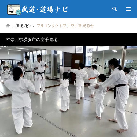
検索
道場紹介
フルコンタクト空手 空手道 光源会
神奈川県横浜市の空手道場