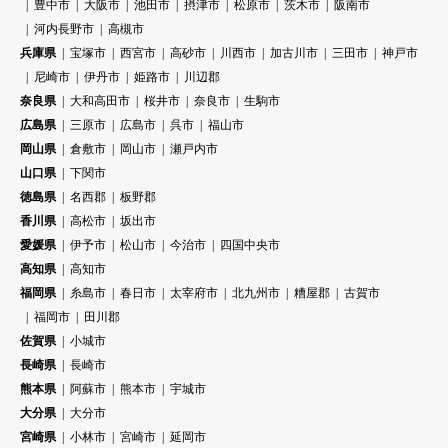
豊中市
大阪市
池田市
摂津市
松原市
茨木市
阪南市
河内長野市
高槻市
兵庫県
宝塚市
西宮市
高砂市
川西市
加古川市
三田市
神戸市
尼崎市
伊丹市
姫路市
川辺郡
奈良県
大和高田市
桜井市
奈良市
生駒市
広島県
三原市
広島市
呉市
福山市
岡山県
倉敷市
岡山市
瀬戸内市
山口県
下関市
徳島県
名西郡
板野郡
香川県
高松市
坂出市
愛媛県
伊予市
松山市
今治市
四国中央市
高知県
高知市
福岡県
糸島市
春日市
太宰府市
北九州市
糟屋郡
古賀市
福岡市
田川郡
佐賀県
小城市
長崎県
長崎市
熊本県
阿蘇市
熊本市
宇城市
大分県
大分市
宮崎県
小林市
宮崎市
延岡市