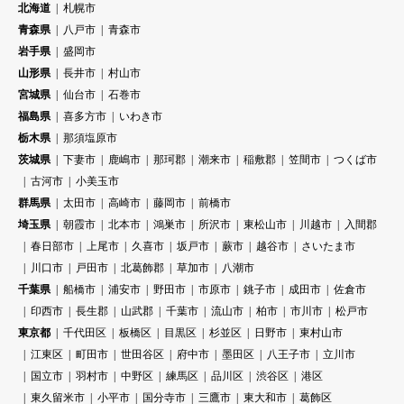
北海道
札幌市
青森県
八戸市
青森市
岩手県
盛岡市
山形県
長井市
村山市
宮城県
仙台市
石巻市
福島県
喜多方市
いわき市
栃木県
那須塩原市
茨城県
下妻市
鹿嶋市
那珂郡
潮来市
稲敷郡
笠間市
つくば市
古河市
小美玉市
群馬県
太田市
高崎市
藤岡市
前橋市
埼玉県
朝霞市
北本市
鴻巣市
所沢市
東松山市
川越市
入間郡
春日部市
上尾市
久喜市
坂戸市
蕨市
越谷市
さいたま市
川口市
戸田市
北葛飾郡
草加市
八潮市
千葉県
船橋市
浦安市
野田市
市原市
銚子市
成田市
佐倉市
印西市
長生郡
山武郡
千葉市
流山市
柏市
市川市
松戸市
東京都
千代田区
板橋区
目黒区
杉並区
日野市
東村山市
江東区
町田市
世田谷区
府中市
墨田区
八王子市
立川市
国立市
羽村市
中野区
練馬区
品川区
渋谷区
港区
東久留米市
小平市
国分寺市
三鷹市
東大和市
葛飾区