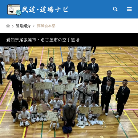
検索
道場紹介
淳風会本部
愛知県尾張旭市・名古屋市の空手道場