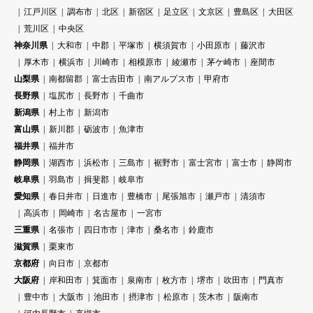
江戸川区
調布市
北区
新宿区
足立区
文京区
豊島区
大田区
荒川区
中央区
神奈川県
大和市
中郡
平塚市
横須賀市
小田原市
藤沢市
厚木市
横浜市
川崎市
相模原市
綾瀬市
茅ケ崎市
座間市
山梨県
南都留郡
富士吉田市
南アルプス市
甲府市
長野県
塩尻市
長野市
千曲市
新潟県
村上市
新潟市
富山県
新川郡
砺波市
魚津市
福井県
福井市
静岡県
湖西市
浜松市
三島市
裾野市
富士宮市
富士市
静岡市
岐阜県
羽島市
揖斐郡
岐阜市
愛知県
春日井市
日進市
豊橋市
尾張旭市
瀬戸市
清須市
高浜市
岡崎市
名古屋市
一宮市
三重県
名張市
四日市市
津市
桑名市
鈴鹿市
滋賀県
栗東市
京都府
向日市
京都市
大阪府
岸和田市
箕面市
泉南市
枚方市
堺市
吹田市
門真市
豊中市
大阪市
池田市
摂津市
松原市
茨木市
阪南市