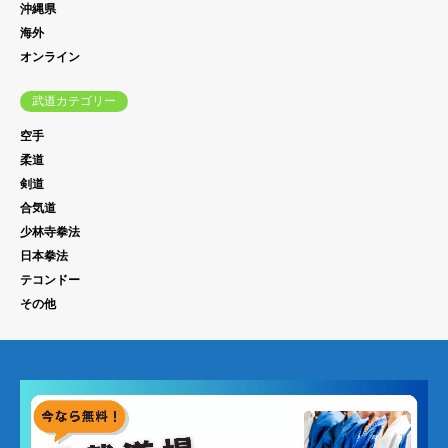
沖縄県
海外
オンライン
武道カテゴリー
空手
柔道
剣道
合気道
少林寺拳法
日本拳法
テコンドー
その他