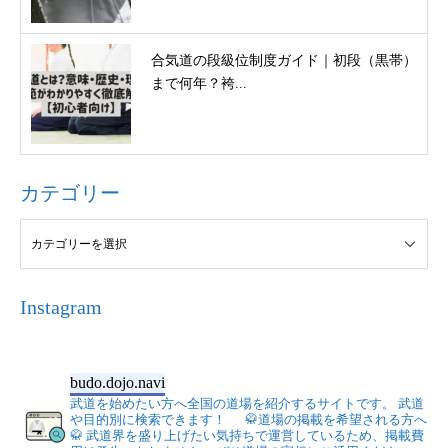
合気道の段級位制度ガイド｜初段（黒帯）
まで何年？袴...
カテゴリー
Instagram
budo.dojo.navi
武道を始めたい方へ全国の道場を紹介するサイトです。
武道
や目的別に検索できます！
🥋道場の掲載を希望される方へ
🥋
武道界を盛り上げたい気持ちで運営しているため、掲載費