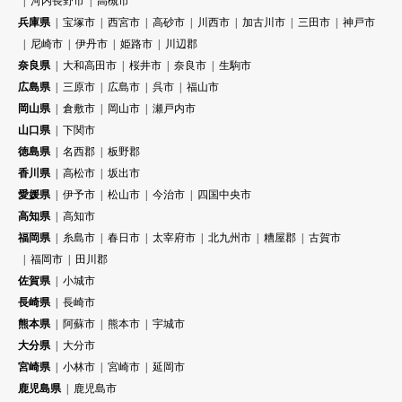
河内長野市
高槻市
兵庫県
宝塚市
西宮市
高砂市
川西市
加古川市
三田市
神戸市
尼崎市
伊丹市
姫路市
川辺郡
奈良県
大和高田市
桜井市
奈良市
生駒市
広島県
三原市
広島市
呉市
福山市
岡山県
倉敷市
岡山市
瀬戸内市
山口県
下関市
徳島県
名西郡
板野郡
香川県
高松市
坂出市
愛媛県
伊予市
松山市
今治市
四国中央市
高知県
高知市
福岡県
糸島市
春日市
太宰府市
北九州市
糟屋郡
古賀市
福岡市
田川郡
佐賀県
小城市
長崎県
長崎市
熊本県
阿蘇市
熊本市
宇城市
大分県
大分市
宮崎県
小林市
宮崎市
延岡市
鹿児島県
鹿児島市