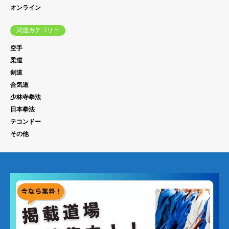
オンライン
武道カテゴリー
空手
柔道
剣道
合気道
少林寺拳法
日本拳法
テコンドー
その他