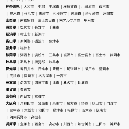
神奈川県
大和市
中郡
平塚市
横須賀市
小田原市
藤沢市
厚木市
横浜市
川崎市
相模原市
綾瀬市
茅ケ崎市
座間市
山梨県
南都留郡
富士吉田市
南アルプス市
甲府市
長野県
塩尻市
長野市
千曲市
新潟県
村上市
新潟市
富山県
新川郡
砺波市
魚津市
福井県
福井市
静岡県
湖西市
浜松市
三島市
裾野市
富士宮市
富士市
静岡市
岐阜県
羽島市
揖斐郡
岐阜市
愛知県
春日井市
日進市
豊橋市
尾張旭市
瀬戸市
清須市
高浜市
岡崎市
名古屋市
一宮市
三重県
名張市
四日市市
津市
桑名市
鈴鹿市
滋賀県
栗東市
京都府
向日市
京都市
大阪府
岸和田市
箕面市
泉南市
枚方市
堺市
吹田市
門真市
豊中市
大阪市
池田市
摂津市
松原市
茨木市
阪南市
河内長野市
高槻市
兵庫県
宝塚市
西宮市
高砂市
川西市
加古川市
三田市
神戸市