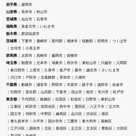
岩手県
盛岡市
山形県
長井市
村山市
宮城県
仙台市
石巻市
福島県
喜多方市
いわき市
栃木県
那須塩原市
茨城県
下妻市
鹿嶋市
那珂郡
潮来市
稲敷郡
笠間市
つくば市
古河市
小美玉市
群馬県
太田市
高崎市
藤岡市
前橋市
埼玉県
朝霞市
北本市
鴻巣市
所沢市
東松山市
川越市
入間郡
春日部市
上尾市
久喜市
坂戸市
蕨市
越谷市
さいたま市
川口市
戸田市
北葛飾郡
草加市
八潮市
千葉県
船橋市
浦安市
野田市
市原市
銚子市
成田市
佐倉市
印西市
長生郡
山武郡
千葉市
流山市
柏市
市川市
松戸市
東京都
千代田区
板橋区
目黒区
杉並区
日野市
東村山市
江東区
町田市
世田谷区
府中市
墨田区
八王子市
立川市
国立市
羽村市
中野区
練馬区
品川区
渋谷区
港区
東久留米市
小平市
国分寺市
三鷹市
東大和市
葛飾区
江戸川区
調布市
北区
新宿区
足立区
文京区
豊島区
大田区
荒川区
中央区