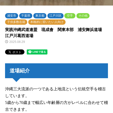
浦安市
千葉県
東京都
江戸川区
空手
その他
子供多数在籍
本格的に習いたい人向け
実践沖縄武道連盟 琉成會 関東本部 浦安舞浜道場
江戸川葛西道場
2025.08.29
道場紹介
沖縄三大流派の一つである上地流という伝統空手を稽古
しています。
5歳から70歳まで幅広い年齢層の方がレベルに合わせて稽
古できます。