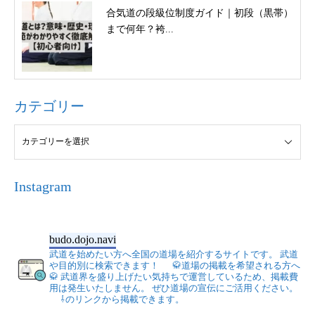
合気道の段級位制度ガイド｜初段（黒帯）
まで何年？袴...
カテゴリー
Instagram
budo.dojo.navi
武道を始めたい方へ全国の道場を紹介するサイトです。
武道
や目的別に検索できます！
🥋道場の掲載を希望される方へ
🥋
武道界を盛り上げたい気持ちで運営しているため、掲載費
用は発生いたしません。
ぜひ道場の宣伝にご活用ください。
⇩のリンクから掲載できます。