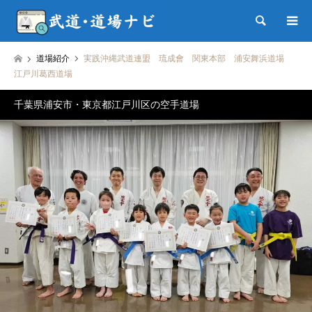
検索
道場紹介
実践沖縄武道連盟 琉成會 関東本部 浦安舞浜道場
江戸川葛西道場
千葉県浦安市・東京都江戸川区の空手道場