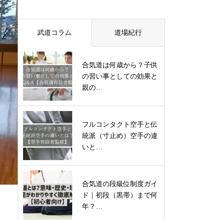
武道コラム
道場紀行
合気道は何歳から？子供
の習い事としての効果と
親の…
フルコンタクト空手と伝
統派（寸止め）空手の違
いと…
合気道の段級位制度ガイ
ド｜初段（黒帯）まで何
年？…