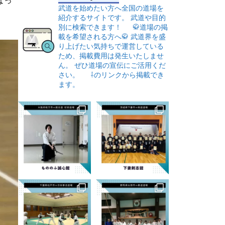
なっ
武道を始めたい方へ全国の道場を
紹介するサイトです。
武道や目的
別に検索できます！
🥋道場の掲
載を希望される方へ🥋
武道界を盛
り上げたい気持ちで運営している
ため、掲載費用は発生いたしませ
ん。
ぜひ道場の宣伝にご活用くだ
さい。
⇩のリンクから掲載でき
ます。