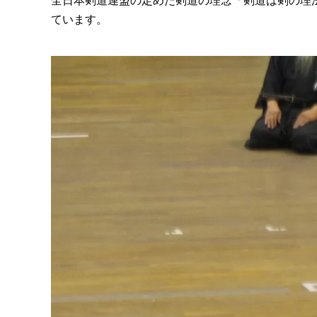
全日本剣道連盟の定めた剣道の理念「剣道は剣の理
ています。