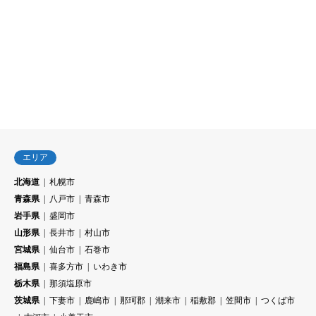
エリア
北海道
札幌市
青森県
八戸市
青森市
岩手県
盛岡市
山形県
長井市
村山市
宮城県
仙台市
石巻市
福島県
喜多方市
いわき市
栃木県
那須塩原市
茨城県
下妻市
鹿嶋市
那珂郡
潮来市
稲敷郡
笠間市
つくば市