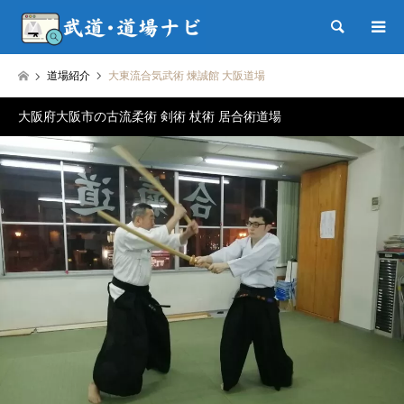
検索
道場紹介
大東流合気武術 煉誠館 大阪道場
大阪府大阪市の古流柔術 剣術 杖術 居合術道場