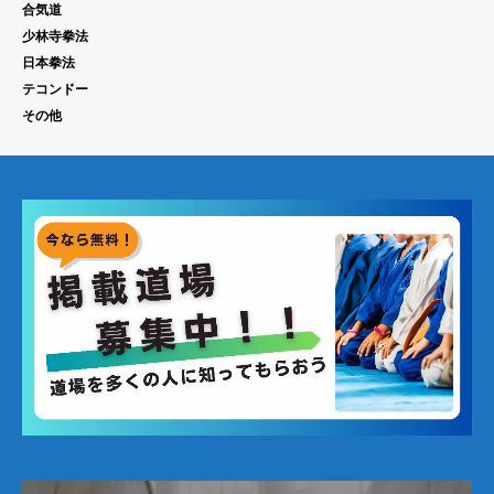
合気道
少林寺拳法
日本拳法
テコンドー
その他