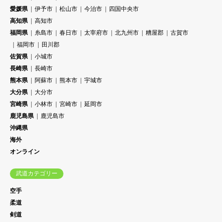
愛媛県
伊予市
松山市
今治市
四国中央市
高知県
高知市
福岡県
糸島市
春日市
太宰府市
北九州市
糟屋郡
古賀市
福岡市
田川郡
佐賀県
小城市
長崎県
長崎市
熊本県
阿蘇市
熊本市
宇城市
大分県
大分市
宮崎県
小林市
宮崎市
延岡市
鹿児島県
鹿児島市
沖縄県
海外
オンライン
武道カテゴリー
空手
柔道
剣道