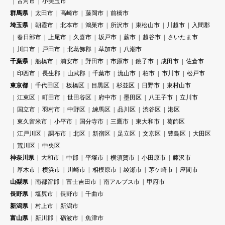
古河市
小美玉市
群馬県
太田市
高崎市
藤岡市
前橋市
埼玉県
朝霞市
北本市
鴻巣市
所沢市
東松山市
川越市
入間郡
春日部市
上尾市
久喜市
坂戸市
蕨市
越谷市
さいたま市
川口市
戸田市
北葛飾郡
草加市
八潮市
千葉県
船橋市
浦安市
野田市
市原市
銚子市
成田市
佐倉市
印西市
長生郡
山武郡
千葉市
流山市
柏市
市川市
松戸市
東京都
千代田区
板橋区
目黒区
杉並区
日野市
東村山市
江東区
町田市
世田谷区
府中市
墨田区
八王子市
立川市
国立市
羽村市
中野区
練馬区
品川区
渋谷区
港区
東久留米市
小平市
国分寺市
三鷹市
東大和市
葛飾区
江戸川区
調布市
北区
新宿区
足立区
文京区
豊島区
大田区
荒川区
中央区
神奈川県
大和市
中郡
平塚市
横須賀市
小田原市
藤沢市
厚木市
横浜市
川崎市
相模原市
綾瀬市
茅ケ崎市
座間市
山梨県
南都留郡
富士吉田市
南アルプス市
甲府市
長野県
塩尻市
長野市
千曲市
新潟県
村上市
新潟市
富山県
新川郡
砺波市
魚津市