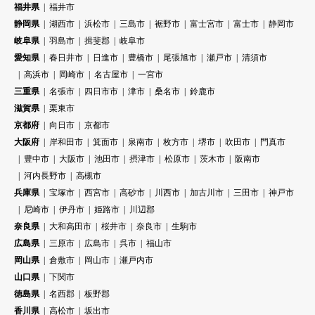
福井県
福井市
静岡県
湖西市
浜松市
三島市
裾野市
富士宮市
富士市
静岡市
岐阜県
羽島市
揖斐郡
岐阜市
愛知県
春日井市
日進市
豊橋市
尾張旭市
瀬戸市
清須市
高浜市
岡崎市
名古屋市
一宮市
三重県
名張市
四日市市
津市
桑名市
鈴鹿市
滋賀県
栗東市
京都府
向日市
京都市
大阪府
岸和田市
箕面市
泉南市
枚方市
堺市
吹田市
門真市
豊中市
大阪市
池田市
摂津市
松原市
茨木市
阪南市
河内長野市
高槻市
兵庫県
宝塚市
西宮市
高砂市
川西市
加古川市
三田市
神戸市
尼崎市
伊丹市
姫路市
川辺郡
奈良県
大和高田市
桜井市
奈良市
生駒市
広島県
三原市
広島市
呉市
福山市
岡山県
倉敷市
岡山市
瀬戸内市
山口県
下関市
徳島県
名西郡
板野郡
香川県
高松市
坂出市