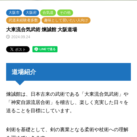
大阪市
大阪府
合気道
その他
武道未経験者多数
趣味として習いたい人向け
大東流合気武術 煉誠館 大阪道場
2024.09.24
道場紹介
煉誠館は、日本古来の武術である「大東流合気武術」や
「神変自源流居合術」を稽古し、楽しく充実した日々を
送ることを目標にしています。
剣術を基礎として、剣の裏業となる柔術や杖術への理解