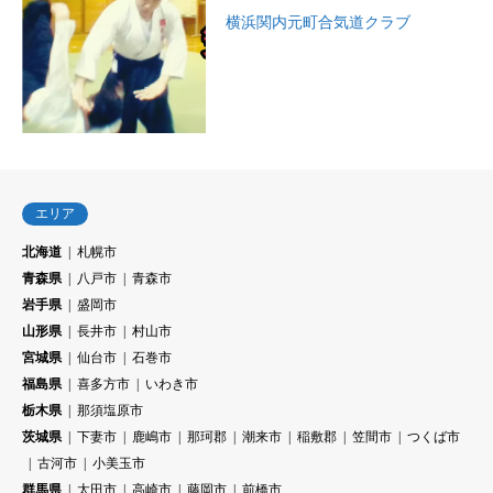
横浜関内元町合気道クラブ
エリア
北海道
札幌市
青森県
八戸市
青森市
岩手県
盛岡市
山形県
長井市
村山市
宮城県
仙台市
石巻市
福島県
喜多方市
いわき市
栃木県
那須塩原市
茨城県
下妻市
鹿嶋市
那珂郡
潮来市
稲敷郡
笠間市
つくば市
古河市
小美玉市
群馬県
太田市
高崎市
藤岡市
前橋市