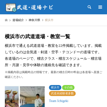
検索
道場紹介
神奈川県
横浜市
横浜市の武道道場・教室一覧
横浜市で通える武道道場・教室を22件掲載しています。掲載
しているのは合気道・剣道・空手・テコンドーの道場です。
各道場のページで、稽古クラス・稽古スケジュール・稽古場
所・月謝・見学や体験の連絡先を確認できます。
※掲載内容は掲載時点の情報です。最新の稽古日時や料金は各道場へ直接ご
確認ください。
横浜市
その他
武道未経験者多数
Team Ichigeki