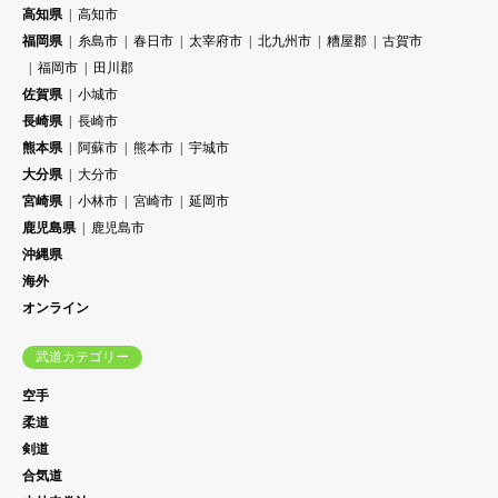
高知県
高知市
福岡県
糸島市
春日市
太宰府市
北九州市
糟屋郡
古賀市
福岡市
田川郡
佐賀県
小城市
長崎県
長崎市
熊本県
阿蘇市
熊本市
宇城市
大分県
大分市
宮崎県
小林市
宮崎市
延岡市
鹿児島県
鹿児島市
沖縄県
海外
オンライン
武道カテゴリー
空手
柔道
剣道
合気道