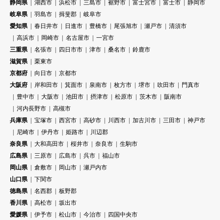
静岡県
湖西市
浜松市
三島市
裾野市
富士宮市
富士市
静岡市
岐阜県
羽島市
揖斐郡
岐阜市
愛知県
春日井市
日進市
豊橋市
尾張旭市
瀬戸市
清須市
高浜市
岡崎市
名古屋市
一宮市
三重県
名張市
四日市市
津市
桑名市
鈴鹿市
滋賀県
栗東市
京都府
向日市
京都市
大阪府
岸和田市
箕面市
泉南市
枚方市
堺市
吹田市
門真市
豊中市
大阪市
池田市
摂津市
松原市
茨木市
阪南市
河内長野市
高槻市
兵庫県
宝塚市
西宮市
高砂市
川西市
加古川市
三田市
神戸市
尼崎市
伊丹市
姫路市
川辺郡
奈良県
大和高田市
桜井市
奈良市
生駒市
広島県
三原市
広島市
呉市
福山市
岡山県
倉敷市
岡山市
瀬戸内市
山口県
下関市
徳島県
名西郡
板野郡
香川県
高松市
坂出市
愛媛県
伊予市
松山市
今治市
四国中央市