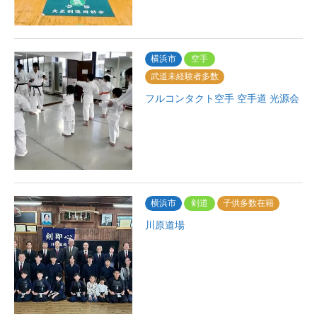
横浜市
空手
武道未経験者多数
フルコンタクト空手 空手道 光源会
横浜市
剣道
子供多数在籍
川原道場