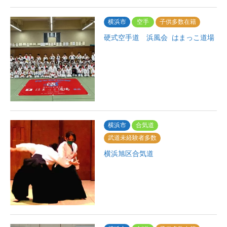
横浜市
空手
子供多数在籍
硬式空手道 浜風会 はまっこ道場
横浜市
合気道
武道未経験者多数
横浜旭区合気道