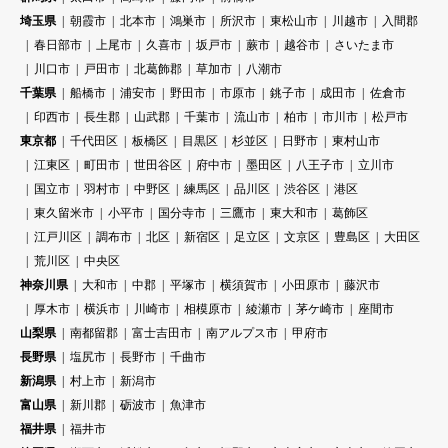
埼玉県
朝霞市
北本市
鴻巣市
所沢市
東松山市
川越市
入間郡
春日部市
上尾市
久喜市
坂戸市
蕨市
越谷市
さいたま市
川口市
戸田市
北葛飾郡
草加市
八潮市
千葉県
船橋市
浦安市
野田市
市原市
銚子市
成田市
佐倉市
印西市
長生郡
山武郡
千葉市
流山市
柏市
市川市
松戸市
東京都
千代田区
板橋区
目黒区
杉並区
日野市
東村山市
江東区
町田市
世田谷区
府中市
墨田区
八王子市
立川市
国立市
羽村市
中野区
練馬区
品川区
渋谷区
港区
東久留米市
小平市
国分寺市
三鷹市
東大和市
葛飾区
江戸川区
調布市
北区
新宿区
足立区
文京区
豊島区
大田区
荒川区
中央区
神奈川県
大和市
中郡
平塚市
横須賀市
小田原市
藤沢市
厚木市
横浜市
川崎市
相模原市
綾瀬市
茅ケ崎市
座間市
山梨県
南都留郡
富士吉田市
南アルプス市
甲府市
長野県
塩尻市
長野市
千曲市
新潟県
村上市
新潟市
富山県
新川郡
砺波市
魚津市
福井県
福井市