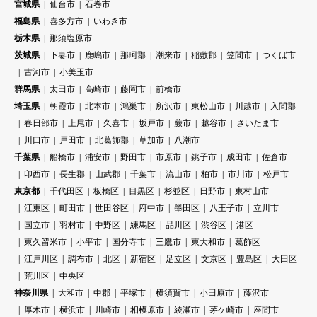
宮城県
仙台市
石巻市
福島県
喜多方市
いわき市
栃木県
那須塩原市
茨城県
下妻市
鹿嶋市
那珂郡
潮来市
稲敷郡
笠間市
つくば市
古河市
小美玉市
群馬県
太田市
高崎市
藤岡市
前橋市
埼玉県
朝霞市
北本市
鴻巣市
所沢市
東松山市
川越市
入間郡
春日部市
上尾市
久喜市
坂戸市
蕨市
越谷市
さいたま市
川口市
戸田市
北葛飾郡
草加市
八潮市
千葉県
船橋市
浦安市
野田市
市原市
銚子市
成田市
佐倉市
印西市
長生郡
山武郡
千葉市
流山市
柏市
市川市
松戸市
東京都
千代田区
板橋区
目黒区
杉並区
日野市
東村山市
江東区
町田市
世田谷区
府中市
墨田区
八王子市
立川市
国立市
羽村市
中野区
練馬区
品川区
渋谷区
港区
東久留米市
小平市
国分寺市
三鷹市
東大和市
葛飾区
江戸川区
調布市
北区
新宿区
足立区
文京区
豊島区
大田区
荒川区
中央区
神奈川県
大和市
中郡
平塚市
横須賀市
小田原市
藤沢市
厚木市
横浜市
川崎市
相模原市
綾瀬市
茅ケ崎市
座間市