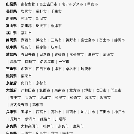
山梨県
南都留郡
富士吉田市
南アルプス市
甲府市
長野県
塩尻市
長野市
千曲市
新潟県
村上市
新潟市
富山県
新川郡
砺波市
魚津市
福井県
福井市
静岡県
湖西市
浜松市
三島市
裾野市
富士宮市
富士市
静岡市
岐阜県
羽島市
揖斐郡
岐阜市
愛知県
春日井市
日進市
豊橋市
尾張旭市
瀬戸市
清須市
高浜市
岡崎市
名古屋市
一宮市
三重県
名張市
四日市市
津市
桑名市
鈴鹿市
滋賀県
栗東市
京都府
向日市
京都市
大阪府
岸和田市
箕面市
泉南市
枚方市
堺市
吹田市
門真市
豊中市
大阪市
池田市
摂津市
松原市
茨木市
阪南市
河内長野市
高槻市
兵庫県
宝塚市
西宮市
高砂市
川西市
加古川市
三田市
神戸市
尼崎市
伊丹市
姫路市
川辺郡
奈良県
大和高田市
桜井市
奈良市
生駒市
広島県
三原市
広島市
呉市
福山市