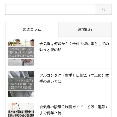
武道コラム
道場紀行
合気道は何歳から？子供の習い事としての
効果と親の疑...
フルコンタクト空手と伝統派（寸止め）空
手の違いとは...
合気道の段級位制度ガイド｜初段（黒帯）
まで何年？袴...