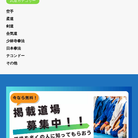
武道カテゴリー
空手
柔道
剣道
合気道
少林寺拳法
日本拳法
テコンドー
その他