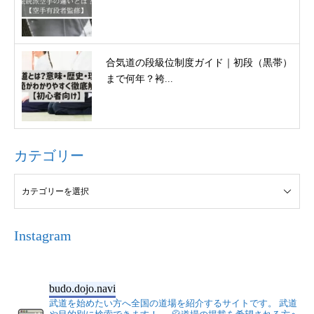
合気道の段級位制度ガイド｜初段（黒帯）
まで何年？袴...
カテゴリー
Instagram
budo.dojo.navi
武道を始めたい方へ全国の道場を紹介するサイトです。
武道