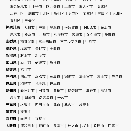
東久留米市
小平市
国分寺市
三鷹市
東大和市
葛飾区
江戸川区
調布市
北区
新宿区
足立区
文京区
豊島区
大田区
荒川区
中央区
神奈川県
大和市
中郡
平塚市
横須賀市
小田原市
藤沢市
厚木市
横浜市
川崎市
相模原市
綾瀬市
茅ケ崎市
座間市
山梨県
南都留郡
富士吉田市
南アルプス市
甲府市
長野県
塩尻市
長野市
千曲市
新潟県
村上市
新潟市
富山県
新川郡
砺波市
魚津市
福井県
福井市
静岡県
湖西市
浜松市
三島市
裾野市
富士宮市
富士市
静岡市
岐阜県
羽島市
揖斐郡
岐阜市
愛知県
春日井市
日進市
豊橋市
尾張旭市
瀬戸市
清須市
高浜市
岡崎市
名古屋市
一宮市
三重県
名張市
四日市市
津市
桑名市
鈴鹿市
滋賀県
栗東市
京都府
向日市
京都市
大阪府
岸和田市
箕面市
泉南市
枚方市
堺市
吹田市
門真市