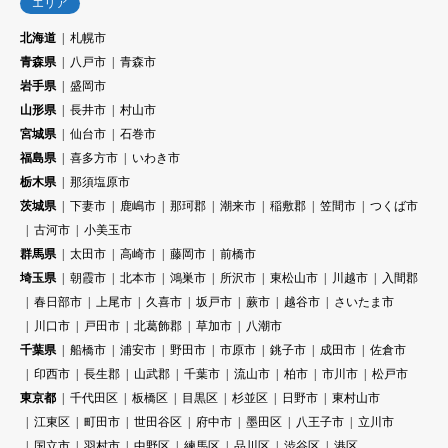
エリア
北海道
札幌市
青森県
八戸市
青森市
岩手県
盛岡市
山形県
長井市
村山市
宮城県
仙台市
石巻市
福島県
喜多方市
いわき市
栃木県
那須塩原市
茨城県
下妻市
鹿嶋市
那珂郡
潮来市
稲敷郡
笠間市
つくば市
古河市
小美玉市
群馬県
太田市
高崎市
藤岡市
前橋市
埼玉県
朝霞市
北本市
鴻巣市
所沢市
東松山市
川越市
入間郡
春日部市
上尾市
久喜市
坂戸市
蕨市
越谷市
さいたま市
川口市
戸田市
北葛飾郡
草加市
八潮市
千葉県
船橋市
浦安市
野田市
市原市
銚子市
成田市
佐倉市
印西市
長生郡
山武郡
千葉市
流山市
柏市
市川市
松戸市
東京都
千代田区
板橋区
目黒区
杉並区
日野市
東村山市
江東区
町田市
世田谷区
府中市
墨田区
八王子市
立川市
国立市
羽村市
中野区
練馬区
品川区
渋谷区
港区