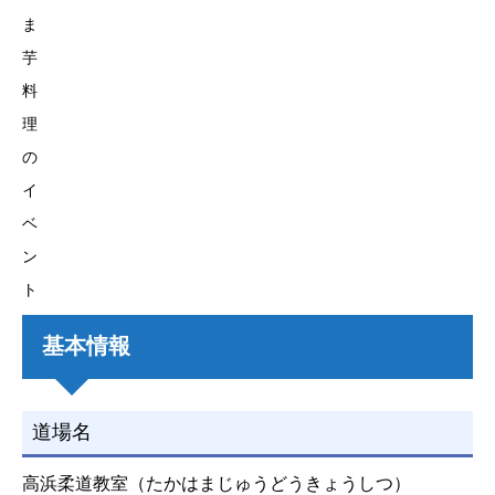
ま
芋
料
理
の
イ
ベ
ン
ト
基本情報
道場名
高浜柔道教室（たかはまじゅうどうきょうしつ）