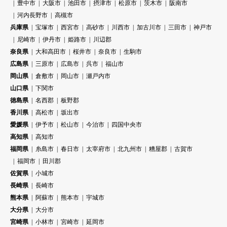
豊中市
大阪市
池田市
摂津市
松原市
茨木市
阪南市
河内長野市
高槻市
兵庫県
宝塚市
西宮市
高砂市
川西市
加古川市
三田市
神戸市
尼崎市
伊丹市
姫路市
川辺郡
奈良県
大和高田市
桜井市
奈良市
生駒市
広島県
三原市
広島市
呉市
福山市
岡山県
倉敷市
岡山市
瀬戸内市
山口県
下関市
徳島県
名西郡
板野郡
香川県
高松市
坂出市
愛媛県
伊予市
松山市
今治市
四国中央市
高知県
高知市
福岡県
糸島市
春日市
太宰府市
北九州市
糟屋郡
古賀市
福岡市
田川郡
佐賀県
小城市
長崎県
長崎市
熊本県
阿蘇市
熊本市
宇城市
大分県
大分市
宮崎県
小林市
宮崎市
延岡市