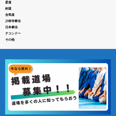
柔道
剣道
合気道
少林寺拳法
日本拳法
テコンドー
その他