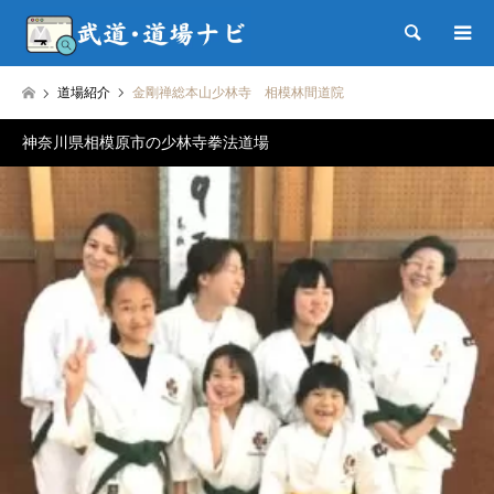
検索
道場紹介
金剛禅総本山少林寺 相模林間道院
神奈川県相模原市の少林寺拳法道場