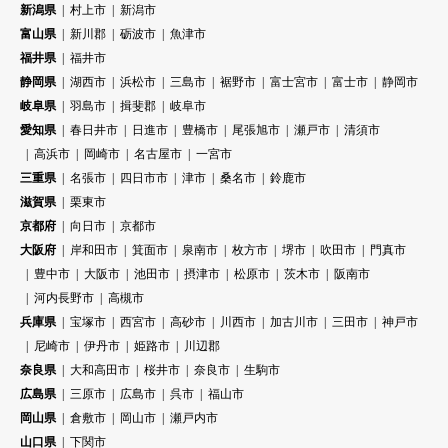
新潟県
村上市
新潟市
富山県
新川郡
砺波市
魚津市
福井県
福井市
静岡県
湖西市
浜松市
三島市
裾野市
富士宮市
富士市
静岡市
岐阜県
羽島市
揖斐郡
岐阜市
愛知県
春日井市
日進市
豊橋市
尾張旭市
瀬戸市
清須市
高浜市
岡崎市
名古屋市
一宮市
三重県
名張市
四日市市
津市
桑名市
鈴鹿市
滋賀県
栗東市
京都府
向日市
京都市
大阪府
岸和田市
箕面市
泉南市
枚方市
堺市
吹田市
門真市
豊中市
大阪市
池田市
摂津市
松原市
茨木市
阪南市
河内長野市
高槻市
兵庫県
宝塚市
西宮市
高砂市
川西市
加古川市
三田市
神戸市
尼崎市
伊丹市
姫路市
川辺郡
奈良県
大和高田市
桜井市
奈良市
生駒市
広島県
三原市
広島市
呉市
福山市
岡山県
倉敷市
岡山市
瀬戸内市
山口県
下関市