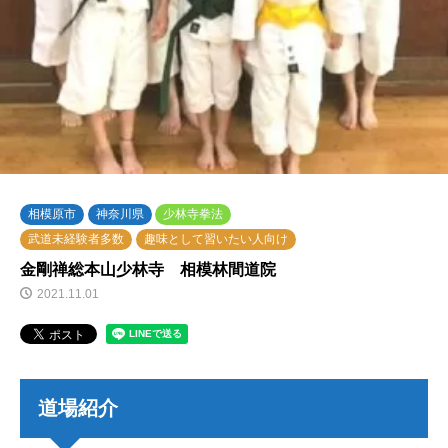
相模原市
神奈川県
少林寺拳法
武道未経験者多数
趣味として習いたい人向け
金剛禅総本山少林寺 相模林間道院
2021.11.01
道場紹介