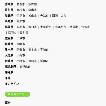
徳島県
名西郡
板野郡
香川県
高松市
坂出市
愛媛県
伊予市
松山市
今治市
四国中央市
高知県
高知市
福岡県
糸島市
春日市
太宰府市
北九州市
糟屋郡
古賀市
福岡市
田川郡
佐賀県
小城市
長崎県
長崎市
熊本県
阿蘇市
熊本市
宇城市
大分県
大分市
宮崎県
小林市
宮崎市
延岡市
鹿児島県
鹿児島市
沖縄県
海外
オンライン
武道カテゴリー
空手