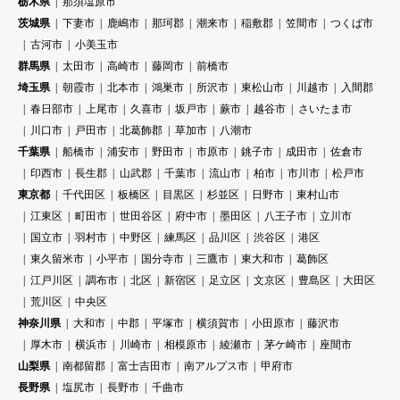
栃木県
那須塩原市
茨城県
下妻市
鹿嶋市
那珂郡
潮来市
稲敷郡
笠間市
つくば市
古河市
小美玉市
群馬県
太田市
高崎市
藤岡市
前橋市
埼玉県
朝霞市
北本市
鴻巣市
所沢市
東松山市
川越市
入間郡
春日部市
上尾市
久喜市
坂戸市
蕨市
越谷市
さいたま市
川口市
戸田市
北葛飾郡
草加市
八潮市
千葉県
船橋市
浦安市
野田市
市原市
銚子市
成田市
佐倉市
印西市
長生郡
山武郡
千葉市
流山市
柏市
市川市
松戸市
東京都
千代田区
板橋区
目黒区
杉並区
日野市
東村山市
江東区
町田市
世田谷区
府中市
墨田区
八王子市
立川市
国立市
羽村市
中野区
練馬区
品川区
渋谷区
港区
東久留米市
小平市
国分寺市
三鷹市
東大和市
葛飾区
江戸川区
調布市
北区
新宿区
足立区
文京区
豊島区
大田区
荒川区
中央区
神奈川県
大和市
中郡
平塚市
横須賀市
小田原市
藤沢市
厚木市
横浜市
川崎市
相模原市
綾瀬市
茅ケ崎市
座間市
山梨県
南都留郡
富士吉田市
南アルプス市
甲府市
長野県
塩尻市
長野市
千曲市