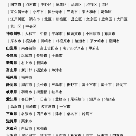
国立市
羽村市
中野区
練馬区
品川区
渋谷区
港区
東久留米市
小平市
国分寺市
三鷹市
東大和市
葛飾区
江戸川区
調布市
北区
新宿区
足立区
文京区
豊島区
大田区
荒川区
中央区
神奈川県
大和市
中郡
平塚市
横須賀市
小田原市
藤沢市
厚木市
横浜市
川崎市
相模原市
綾瀬市
茅ケ崎市
座間市
山梨県
南都留郡
富士吉田市
南アルプス市
甲府市
長野県
塩尻市
長野市
千曲市
新潟県
村上市
新潟市
富山県
新川郡
砺波市
魚津市
福井県
福井市
静岡県
湖西市
浜松市
三島市
裾野市
富士宮市
富士市
静岡市
岐阜県
羽島市
揖斐郡
岐阜市
愛知県
春日井市
日進市
豊橋市
尾張旭市
瀬戸市
清須市
高浜市
岡崎市
名古屋市
一宮市
三重県
名張市
四日市市
津市
桑名市
鈴鹿市
滋賀県
栗東市
京都府
向日市
京都市
大阪府
岸和田市
箕面市
泉南市
枚方市
堺市
吹田市
門真市