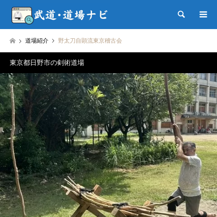
検索
道場紹介
野太刀自顕流東京稽古会
東京都日野市の剣術道場