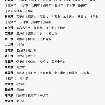
豊中市
大阪市
池田市
摂津市
松原市
茨木市
阪南市
河内長野市
高槻市
兵庫県
宝塚市
西宮市
高砂市
川西市
加古川市
三田市
神戸市
尼崎市
伊丹市
姫路市
川辺郡
奈良県
大和高田市
桜井市
奈良市
生駒市
広島県
三原市
広島市
呉市
福山市
岡山県
倉敷市
岡山市
瀬戸内市
山口県
下関市
徳島県
名西郡
板野郡
香川県
高松市
坂出市
愛媛県
伊予市
松山市
今治市
四国中央市
高知県
高知市
福岡県
糸島市
春日市
太宰府市
北九州市
糟屋郡
古賀市
福岡市
田川郡
佐賀県
小城市
長崎県
長崎市
熊本県
阿蘇市
熊本市
宇城市
大分県
大分市