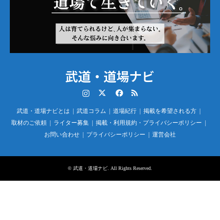
武道・道場ナビ
Instagram
Twitter
Facebook
RSS
武道・道場ナビとは
武道コラム
道場紀行
掲載を希望される方
取材のご依頼
ライター募集
掲載・利用規約・プライバシーポリシー
お問い合わせ
プライバシーポリシー
運営会社
©
武道・道場ナビ
. All Rights Reserved.