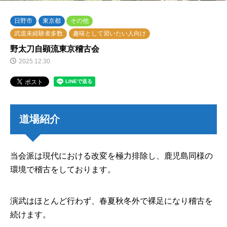
日野市
東京都
その他
武道未経験者多数
趣味として習いたい人向け
野太刀自顕流東京稽古会
2025.12.30
道場紹介
当会派は現代における改変を極力排除し、鹿児島同様の
環境で稽古をしております。
​演武はほとんど行わず、春夏秋冬外で裸足になり稽古を
続けます。