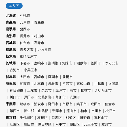
エリア
北海道
札幌市
青森県
八戸市
青森市
岩手県
盛岡市
山形県
長井市
村山市
宮城県
仙台市
石巻市
福島県
喜多方市
いわき市
栃木県
那須塩原市
茨城県
下妻市
鹿嶋市
那珂郡
潮来市
稲敷郡
笠間市
つくば市
古河市
小美玉市
群馬県
太田市
高崎市
藤岡市
前橋市
埼玉県
朝霞市
北本市
鴻巣市
所沢市
東松山市
川越市
入間郡
春日部市
上尾市
久喜市
坂戸市
蕨市
越谷市
さいたま市
川口市
戸田市
北葛飾郡
草加市
八潮市
千葉県
船橋市
浦安市
野田市
市原市
銚子市
成田市
佐倉市
印西市
長生郡
山武郡
千葉市
流山市
柏市
市川市
松戸市
東京都
千代田区
板橋区
目黒区
杉並区
日野市
東村山市
江東区
町田市
世田谷区
府中市
墨田区
八王子市
立川市