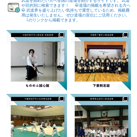
武道を始めたい方へ全国の道場を紹介するサイトです。
武道
や目的別に検索できます！
🥋道場の掲載を希望される方へ
🥋
武道界を盛り上げたい気持ちで運営しているため、掲載費
用は発生いたしません。
ぜひ道場の宣伝にご活用ください。
⇩のリンクから掲載できます。