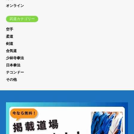
オンライン
武道カテゴリー
空手
柔道
剣道
合気道
少林寺拳法
日本拳法
テコンドー
その他