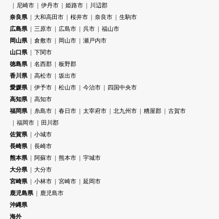
尼崎市
伊丹市
姫路市
川辺郡
奈良県
大和高田市
桜井市
奈良市
生駒市
広島県
三原市
広島市
呉市
福山市
岡山県
倉敷市
岡山市
瀬戸内市
山口県
下関市
徳島県
名西郡
板野郡
香川県
高松市
坂出市
愛媛県
伊予市
松山市
今治市
四国中央市
高知県
高知市
福岡県
糸島市
春日市
太宰府市
北九州市
糟屋郡
古賀市
福岡市
田川郡
佐賀県
小城市
長崎県
長崎市
熊本県
阿蘇市
熊本市
宇城市
大分県
大分市
宮崎県
小林市
宮崎市
延岡市
鹿児島県
鹿児島市
沖縄県
海外