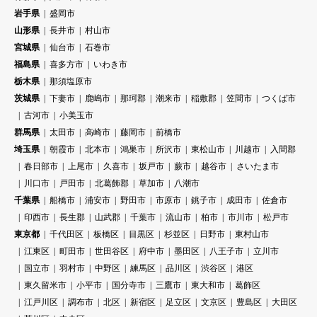
岩手県
盛岡市
山形県
長井市
村山市
宮城県
仙台市
石巻市
福島県
喜多方市
いわき市
栃木県
那須塩原市
茨城県
下妻市
鹿嶋市
那珂郡
潮来市
稲敷郡
笠間市
つくば市
古河市
小美玉市
群馬県
太田市
高崎市
藤岡市
前橋市
埼玉県
朝霞市
北本市
鴻巣市
所沢市
東松山市
川越市
入間郡
春日部市
上尾市
久喜市
坂戸市
蕨市
越谷市
さいたま市
川口市
戸田市
北葛飾郡
草加市
八潮市
千葉県
船橋市
浦安市
野田市
市原市
銚子市
成田市
佐倉市
印西市
長生郡
山武郡
千葉市
流山市
柏市
市川市
松戸市
東京都
千代田区
板橋区
目黒区
杉並区
日野市
東村山市
江東区
町田市
世田谷区
府中市
墨田区
八王子市
立川市
国立市
羽村市
中野区
練馬区
品川区
渋谷区
港区
東久留米市
小平市
国分寺市
三鷹市
東大和市
葛飾区
江戸川区
調布市
北区
新宿区
足立区
文京区
豊島区
大田区