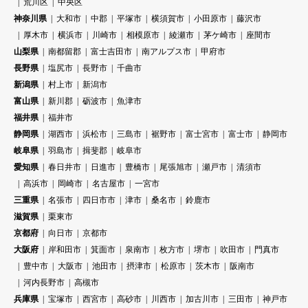
荒川区
中央区
神奈川県
大和市
中郡
平塚市
横須賀市
小田原市
藤沢市
厚木市
横浜市
川崎市
相模原市
綾瀬市
茅ケ崎市
座間市
山梨県
南都留郡
富士吉田市
南アルプス市
甲府市
長野県
塩尻市
長野市
千曲市
新潟県
村上市
新潟市
富山県
新川郡
砺波市
魚津市
福井県
福井市
静岡県
湖西市
浜松市
三島市
裾野市
富士宮市
富士市
静岡市
岐阜県
羽島市
揖斐郡
岐阜市
愛知県
春日井市
日進市
豊橋市
尾張旭市
瀬戸市
清須市
高浜市
岡崎市
名古屋市
一宮市
三重県
名張市
四日市市
津市
桑名市
鈴鹿市
滋賀県
栗東市
京都府
向日市
京都市
大阪府
岸和田市
箕面市
泉南市
枚方市
堺市
吹田市
門真市
豊中市
大阪市
池田市
摂津市
松原市
茨木市
阪南市
河内長野市
高槻市
兵庫県
宝塚市
西宮市
高砂市
川西市
加古川市
三田市
神戸市