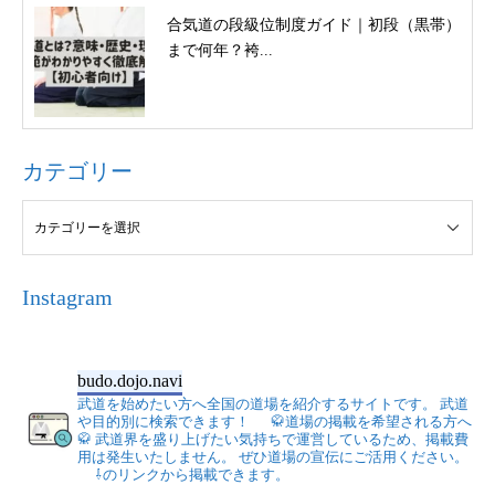
合気道の段級位制度ガイド｜初段（黒帯）
まで何年？袴...
カテゴリー
Instagram
budo.dojo.navi
武道を始めたい方へ全国の道場を紹介するサイトです。
武道
や目的別に検索できます！
🥋道場の掲載を希望される方へ
🥋
武道界を盛り上げたい気持ちで運営しているため、掲載費
用は発生いたしません。
ぜひ道場の宣伝にご活用ください。
⇩のリンクから掲載できます。