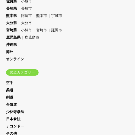
佐賀県
小城市
長崎県
長崎市
熊本県
阿蘇市
熊本市
宇城市
大分県
大分市
宮崎県
小林市
宮崎市
延岡市
鹿児島県
鹿児島市
沖縄県
海外
オンライン
武道カテゴリー
空手
柔道
剣道
合気道
少林寺拳法
日本拳法
テコンドー
その他