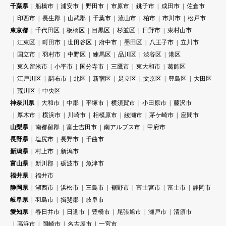
千葉県
船橋市
浦安市
野田市
市原市
銚子市
成田市
佐倉市
印西市
長生郡
山武郡
千葉市
流山市
柏市
市川市
松戸市
東京都
千代田区
板橋区
目黒区
杉並区
日野市
東村山市
江東区
町田市
世田谷区
府中市
墨田区
八王子市
立川市
国立市
羽村市
中野区
練馬区
品川区
渋谷区
港区
東久留米市
小平市
国分寺市
三鷹市
東大和市
葛飾区
江戸川区
調布市
北区
新宿区
足立区
文京区
豊島区
大田区
荒川区
中央区
神奈川県
大和市
中郡
平塚市
横須賀市
小田原市
藤沢市
厚木市
横浜市
川崎市
相模原市
綾瀬市
茅ケ崎市
座間市
山梨県
南都留郡
富士吉田市
南アルプス市
甲府市
長野県
塩尻市
長野市
千曲市
新潟県
村上市
新潟市
富山県
新川郡
砺波市
魚津市
福井県
福井市
静岡県
湖西市
浜松市
三島市
裾野市
富士宮市
富士市
静岡市
岐阜県
羽島市
揖斐郡
岐阜市
愛知県
春日井市
日進市
豊橋市
尾張旭市
瀬戸市
清須市
高浜市
岡崎市
名古屋市
一宮市