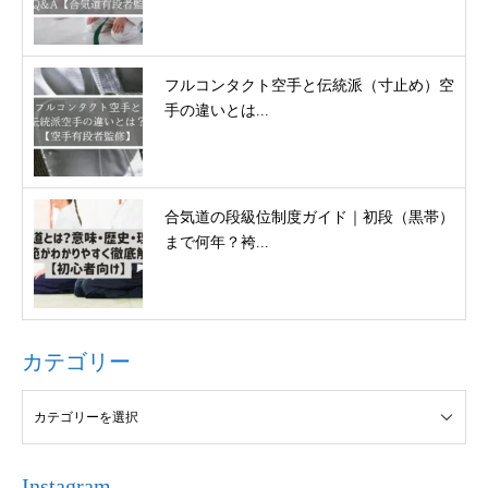
フルコンタクト空手と伝統派（寸止め）空
手の違いとは...
合気道の段級位制度ガイド｜初段（黒帯）
まで何年？袴...
カテゴリー
Instagram