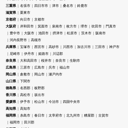
三重県
名張市
四日市市
津市
桑名市
鈴鹿市
滋賀県
栗東市
京都府
向日市
京都市
大阪府
岸和田市
箕面市
泉南市
枚方市
堺市
吹田市
門真市
豊中市
大阪市
池田市
摂津市
松原市
茨木市
阪南市
河内長野市
高槻市
兵庫県
宝塚市
西宮市
高砂市
川西市
加古川市
三田市
神戸市
尼崎市
伊丹市
姫路市
川辺郡
奈良県
大和高田市
桜井市
奈良市
生駒市
広島県
三原市
広島市
呉市
福山市
岡山県
倉敷市
岡山市
瀬戸内市
山口県
下関市
徳島県
名西郡
板野郡
香川県
高松市
坂出市
愛媛県
伊予市
松山市
今治市
四国中央市
高知県
高知市
福岡県
糸島市
春日市
太宰府市
北九州市
糟屋郡
古賀市
福岡市
田川郡