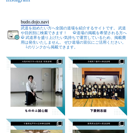
budo.dojo.navi
武道を始めたい方へ全国の道場を紹介するサイトです。
武道
や目的別に検索できます！
🥋道場の掲載を希望される方へ
🥋
武道界を盛り上げたい気持ちで運営しているため、掲載費
用は発生いたしません。
ぜひ道場の宣伝にご活用ください。
⇩のリンクから掲載できます。