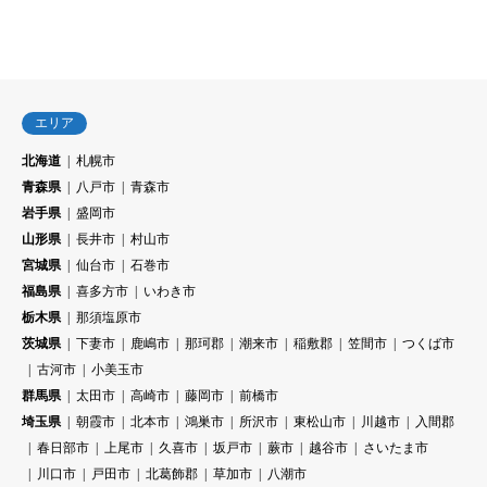
エリア
北海道
札幌市
青森県
八戸市
青森市
岩手県
盛岡市
山形県
長井市
村山市
宮城県
仙台市
石巻市
福島県
喜多方市
いわき市
栃木県
那須塩原市
茨城県
下妻市
鹿嶋市
那珂郡
潮来市
稲敷郡
笠間市
つくば市
古河市
小美玉市
群馬県
太田市
高崎市
藤岡市
前橋市
埼玉県
朝霞市
北本市
鴻巣市
所沢市
東松山市
川越市
入間郡
春日部市
上尾市
久喜市
坂戸市
蕨市
越谷市
さいたま市
川口市
戸田市
北葛飾郡
草加市
八潮市