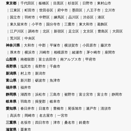
東京都
千代田区
板橋区
目黒区
杉並区
日野市
東村山市
江東区
町田市
世田谷区
府中市
墨田区
八王子市
立川市
国立市
羽村市
中野区
練馬区
品川区
渋谷区
港区
東久留米市
小平市
国分寺市
三鷹市
東大和市
葛飾区
江戸川区
調布市
北区
新宿区
足立区
文京区
豊島区
大田区
荒川区
中央区
神奈川県
大和市
中郡
平塚市
横須賀市
小田原市
藤沢市
厚木市
横浜市
川崎市
相模原市
綾瀬市
茅ケ崎市
座間市
山梨県
南都留郡
富士吉田市
南アルプス市
甲府市
長野県
塩尻市
長野市
千曲市
新潟県
村上市
新潟市
富山県
新川郡
砺波市
魚津市
福井県
福井市
静岡県
湖西市
浜松市
三島市
裾野市
富士宮市
富士市
静岡市
岐阜県
羽島市
揖斐郡
岐阜市
愛知県
春日井市
日進市
豊橋市
尾張旭市
瀬戸市
清須市
高浜市
岡崎市
名古屋市
一宮市
三重県
名張市
四日市市
津市
桑名市
鈴鹿市
滋賀県
栗東市