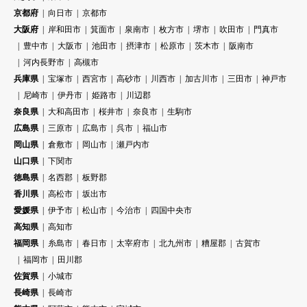
京都府
向日市
京都市
大阪府
岸和田市
箕面市
泉南市
枚方市
堺市
吹田市
門真市
豊中市
大阪市
池田市
摂津市
松原市
茨木市
阪南市
河内長野市
高槻市
兵庫県
宝塚市
西宮市
高砂市
川西市
加古川市
三田市
神戸市
尼崎市
伊丹市
姫路市
川辺郡
奈良県
大和高田市
桜井市
奈良市
生駒市
広島県
三原市
広島市
呉市
福山市
岡山県
倉敷市
岡山市
瀬戸内市
山口県
下関市
徳島県
名西郡
板野郡
香川県
高松市
坂出市
愛媛県
伊予市
松山市
今治市
四国中央市
高知県
高知市
福岡県
糸島市
春日市
太宰府市
北九州市
糟屋郡
古賀市
福岡市
田川郡
佐賀県
小城市
長崎県
長崎市