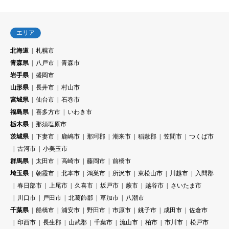
エリア
北海道
札幌市
青森県
八戸市
青森市
岩手県
盛岡市
山形県
長井市
村山市
宮城県
仙台市
石巻市
福島県
喜多方市
いわき市
栃木県
那須塩原市
茨城県
下妻市
鹿嶋市
那珂郡
潮来市
稲敷郡
笠間市
つくば市
古河市
小美玉市
群馬県
太田市
高崎市
藤岡市
前橋市
埼玉県
朝霞市
北本市
鴻巣市
所沢市
東松山市
川越市
入間郡
春日部市
上尾市
久喜市
坂戸市
蕨市
越谷市
さいたま市
川口市
戸田市
北葛飾郡
草加市
八潮市
千葉県
船橋市
浦安市
野田市
市原市
銚子市
成田市
佐倉市
印西市
長生郡
山武郡
千葉市
流山市
柏市
市川市
松戸市