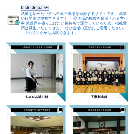
budo.dojo.navi
武道を始めたい方へ全国の道場を紹介するサイトです。
武道
や目的別に検索できます！
🥋道場の掲載を希望される方へ
🥋
武道界を盛り上げたい気持ちで運営しているため、掲載費
用は発生いたしません。
ぜひ道場の宣伝にご活用ください。
⇩のリンクから掲載できます。