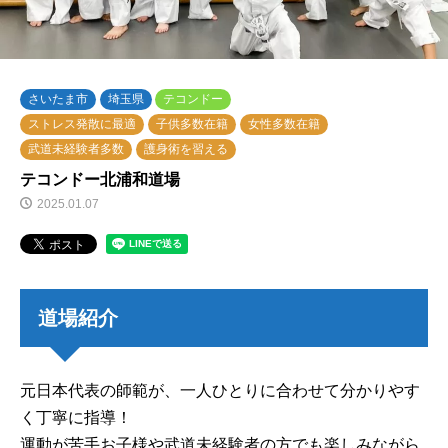
さいたま市
埼玉県
テコンドー
ストレス発散に最適
子供多数在籍
女性多数在籍
武道未経験者多数
護身術を習える
テコンドー北浦和道場
2025.01.07
道場紹介
元日本代表の師範が、一人ひとりに合わせて分かりやす
く丁寧に指導！
運動が苦手お子様や武道未経験者の方でも楽しみながら