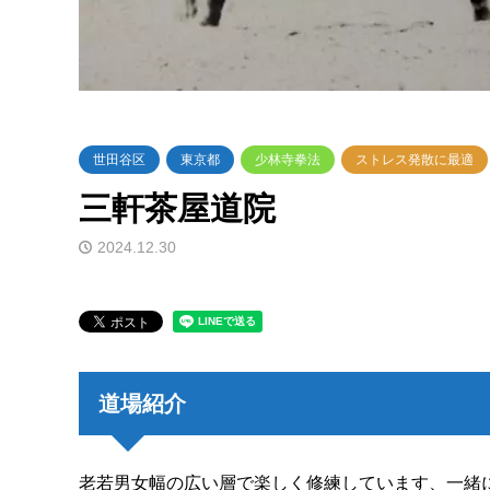
世田谷区
東京都
少林寺拳法
ストレス発散に最適
三軒茶屋道院
2024.12.30
道場紹介
老若男女幅の広い層で楽しく修練しています、一緒