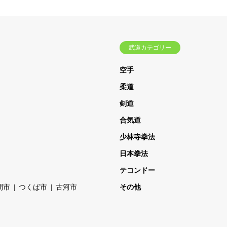
武道カテゴリー
空手
柔道
剣道
合気道
少林寺拳法
日本拳法
テコンドー
間市
つくば市
古河市
その他