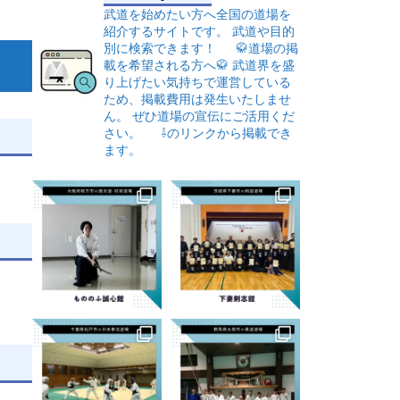
武道を始めたい方へ全国の道場を
紹介するサイトです。
武道や目的
別に検索できます！
🥋道場の掲
載を希望される方へ🥋
武道界を盛
り上げたい気持ちで運営している
ため、掲載費用は発生いたしませ
ん。
ぜひ道場の宣伝にご活用くだ
さい。
⇩のリンクから掲載でき
ます。