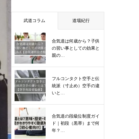
武道コラム
道場紀行
合気道は何歳から？子供
の習い事としての効果と
親の…
フルコンタクト空手と伝
統派（寸止め）空手の違
いと…
合気道の段級位制度ガイ
ド｜初段（黒帯）まで何
年？…