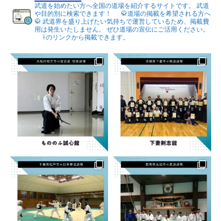
武道を始めたい方へ全国の道場を紹介するサイトです。
武道
や目的別に検索できます！
🥋道場の掲載を希望される方へ
🥋
武道界を盛り上げたい気持ちで運営しているため、掲載費
用は発生いたしません。
ぜひ道場の宣伝にご活用ください。
⇩のリンクから掲載できます。