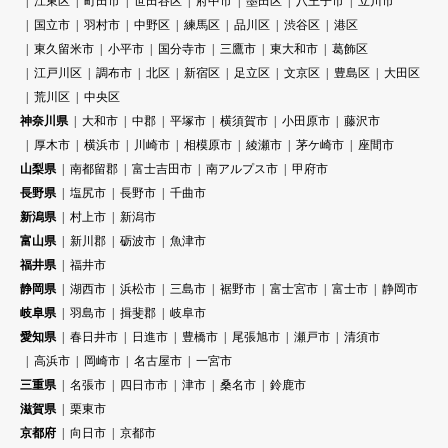
江東区
町田市
世田谷区
府中市
墨田区
八王子市
立川市
国立市
羽村市
中野区
練馬区
品川区
渋谷区
港区
東久留米市
小平市
国分寺市
三鷹市
東大和市
葛飾区
江戸川区
調布市
北区
新宿区
足立区
文京区
豊島区
大田区
荒川区
中央区
神奈川県
大和市
中郡
平塚市
横須賀市
小田原市
藤沢市
厚木市
横浜市
川崎市
相模原市
綾瀬市
茅ケ崎市
座間市
山梨県
南都留郡
富士吉田市
南アルプス市
甲府市
長野県
塩尻市
長野市
千曲市
新潟県
村上市
新潟市
富山県
新川郡
砺波市
魚津市
福井県
福井市
静岡県
湖西市
浜松市
三島市
裾野市
富士宮市
富士市
静岡市
岐阜県
羽島市
揖斐郡
岐阜市
愛知県
春日井市
日進市
豊橋市
尾張旭市
瀬戸市
清須市
高浜市
岡崎市
名古屋市
一宮市
三重県
名張市
四日市市
津市
桑名市
鈴鹿市
滋賀県
栗東市
京都府
向日市
京都市