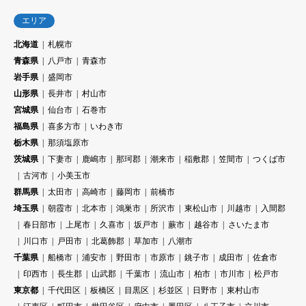
エリア
北海道
札幌市
青森県
八戸市
青森市
岩手県
盛岡市
山形県
長井市
村山市
宮城県
仙台市
石巻市
福島県
喜多方市
いわき市
栃木県
那須塩原市
茨城県
下妻市
鹿嶋市
那珂郡
潮来市
稲敷郡
笠間市
つくば市
古河市
小美玉市
群馬県
太田市
高崎市
藤岡市
前橋市
埼玉県
朝霞市
北本市
鴻巣市
所沢市
東松山市
川越市
入間郡
春日部市
上尾市
久喜市
坂戸市
蕨市
越谷市
さいたま市
川口市
戸田市
北葛飾郡
草加市
八潮市
千葉県
船橋市
浦安市
野田市
市原市
銚子市
成田市
佐倉市
印西市
長生郡
山武郡
千葉市
流山市
柏市
市川市
松戸市
東京都
千代田区
板橋区
目黒区
杉並区
日野市
東村山市