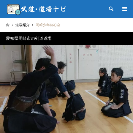
検索
道場紹介
岡崎少年剣心会
愛知県岡崎市の剣道道場