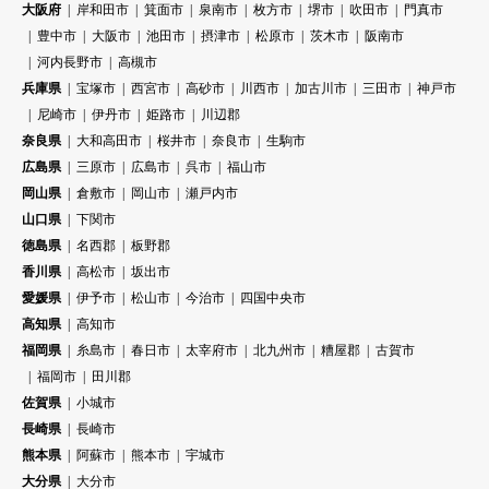
大阪府
岸和田市
箕面市
泉南市
枚方市
堺市
吹田市
門真市
豊中市
大阪市
池田市
摂津市
松原市
茨木市
阪南市
河内長野市
高槻市
兵庫県
宝塚市
西宮市
高砂市
川西市
加古川市
三田市
神戸市
尼崎市
伊丹市
姫路市
川辺郡
奈良県
大和高田市
桜井市
奈良市
生駒市
広島県
三原市
広島市
呉市
福山市
岡山県
倉敷市
岡山市
瀬戸内市
山口県
下関市
徳島県
名西郡
板野郡
香川県
高松市
坂出市
愛媛県
伊予市
松山市
今治市
四国中央市
高知県
高知市
福岡県
糸島市
春日市
太宰府市
北九州市
糟屋郡
古賀市
福岡市
田川郡
佐賀県
小城市
長崎県
長崎市
熊本県
阿蘇市
熊本市
宇城市
大分県
大分市