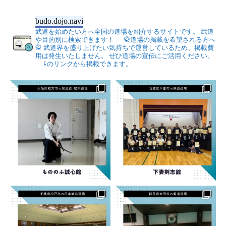
budo.dojo.navi
武道を始めたい方へ全国の道場を紹介するサイトです。
武道
や目的別に検索できます！
🥋道場の掲載を希望される方へ
🥋
武道界を盛り上げたい気持ちで運営しているため、掲載費
用は発生いたしません。
ぜひ道場の宣伝にご活用ください。
⇩のリンクから掲載できます。