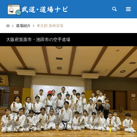
検索
道場紹介
拳生館 真崎道場
大阪府箕面市・池田市の空手道場