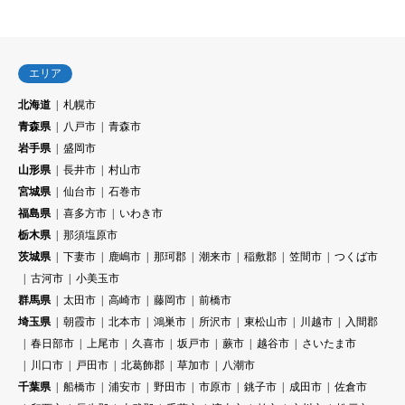
エリア
北海道
札幌市
青森県
八戸市
青森市
岩手県
盛岡市
山形県
長井市
村山市
宮城県
仙台市
石巻市
福島県
喜多方市
いわき市
栃木県
那須塩原市
茨城県
下妻市
鹿嶋市
那珂郡
潮来市
稲敷郡
笠間市
つくば市
古河市
小美玉市
群馬県
太田市
高崎市
藤岡市
前橋市
埼玉県
朝霞市
北本市
鴻巣市
所沢市
東松山市
川越市
入間郡
春日部市
上尾市
久喜市
坂戸市
蕨市
越谷市
さいたま市
川口市
戸田市
北葛飾郡
草加市
八潮市
千葉県
船橋市
浦安市
野田市
市原市
銚子市
成田市
佐倉市