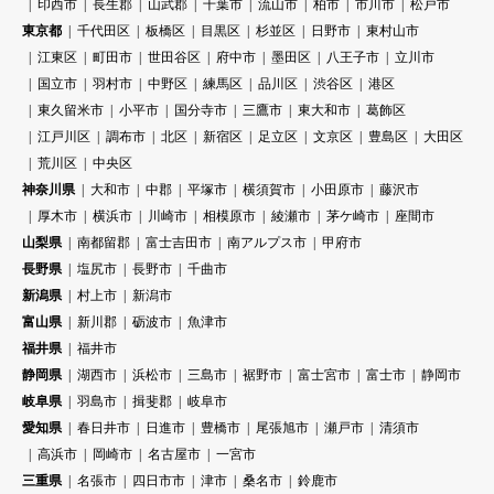
印西市
長生郡
山武郡
千葉市
流山市
柏市
市川市
松戸市
東京都
千代田区
板橋区
目黒区
杉並区
日野市
東村山市
江東区
町田市
世田谷区
府中市
墨田区
八王子市
立川市
国立市
羽村市
中野区
練馬区
品川区
渋谷区
港区
東久留米市
小平市
国分寺市
三鷹市
東大和市
葛飾区
江戸川区
調布市
北区
新宿区
足立区
文京区
豊島区
大田区
荒川区
中央区
神奈川県
大和市
中郡
平塚市
横須賀市
小田原市
藤沢市
厚木市
横浜市
川崎市
相模原市
綾瀬市
茅ケ崎市
座間市
山梨県
南都留郡
富士吉田市
南アルプス市
甲府市
長野県
塩尻市
長野市
千曲市
新潟県
村上市
新潟市
富山県
新川郡
砺波市
魚津市
福井県
福井市
静岡県
湖西市
浜松市
三島市
裾野市
富士宮市
富士市
静岡市
岐阜県
羽島市
揖斐郡
岐阜市
愛知県
春日井市
日進市
豊橋市
尾張旭市
瀬戸市
清須市
高浜市
岡崎市
名古屋市
一宮市
三重県
名張市
四日市市
津市
桑名市
鈴鹿市