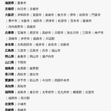
滋賀県
栗東市
京都府
向日市
京都市
大阪府
岸和田市
箕面市
泉南市
枚方市
堺市
吹田市
門真市
豊中市
大阪市
池田市
摂津市
松原市
茨木市
阪南市
河内長野市
高槻市
兵庫県
宝塚市
西宮市
高砂市
川西市
加古川市
三田市
神戸市
尼崎市
伊丹市
姫路市
川辺郡
奈良県
大和高田市
桜井市
奈良市
生駒市
広島県
三原市
広島市
呉市
福山市
岡山県
倉敷市
岡山市
瀬戸内市
山口県
下関市
徳島県
名西郡
板野郡
香川県
高松市
坂出市
愛媛県
伊予市
松山市
今治市
四国中央市
高知県
高知市
福岡県
糸島市
春日市
太宰府市
北九州市
糟屋郡
古賀市
福岡市
田川郡
佐賀県
小城市
長崎県
長崎市