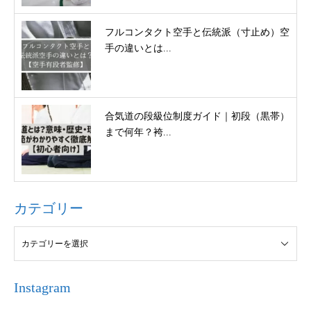
フルコンタクト空手と伝統派（寸止め）空
手の違いとは...
合気道の段級位制度ガイド｜初段（黒帯）
まで何年？袴...
カテゴリー
Instagram