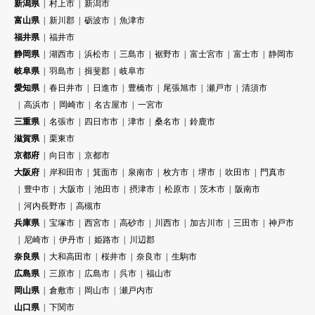
新潟県
村上市
新潟市
富山県
新川郡
砺波市
魚津市
福井県
福井市
静岡県
湖西市
浜松市
三島市
裾野市
富士宮市
富士市
静岡市
岐阜県
羽島市
揖斐郡
岐阜市
愛知県
春日井市
日進市
豊橋市
尾張旭市
瀬戸市
清須市
高浜市
岡崎市
名古屋市
一宮市
三重県
名張市
四日市市
津市
桑名市
鈴鹿市
滋賀県
栗東市
京都府
向日市
京都市
大阪府
岸和田市
箕面市
泉南市
枚方市
堺市
吹田市
門真市
豊中市
大阪市
池田市
摂津市
松原市
茨木市
阪南市
河内長野市
高槻市
兵庫県
宝塚市
西宮市
高砂市
川西市
加古川市
三田市
神戸市
尼崎市
伊丹市
姫路市
川辺郡
奈良県
大和高田市
桜井市
奈良市
生駒市
広島県
三原市
広島市
呉市
福山市
岡山県
倉敷市
岡山市
瀬戸内市
山口県
下関市