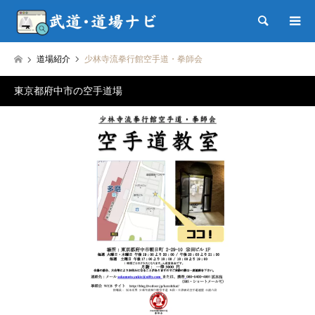
検索
道場紹介
少林寺流拳行館空手道・拳師会
東京都府中市の空手道場