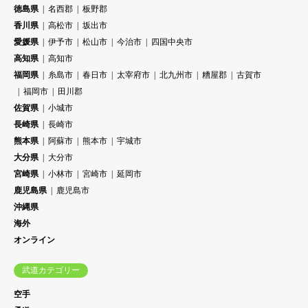
徳島県
名西郡
板野郡
香川県
高松市
坂出市
愛媛県
伊予市
松山市
今治市
四国中央市
高知県
高知市
福岡県
糸島市
春日市
太宰府市
北九州市
糟屋郡
古賀市
福岡市
田川郡
佐賀県
小城市
長崎県
長崎市
熊本県
阿蘇市
熊本市
宇城市
大分県
大分市
宮崎県
小林市
宮崎市
延岡市
鹿児島県
鹿児島市
沖縄県
海外
オンライン
武道カテゴリー
空手