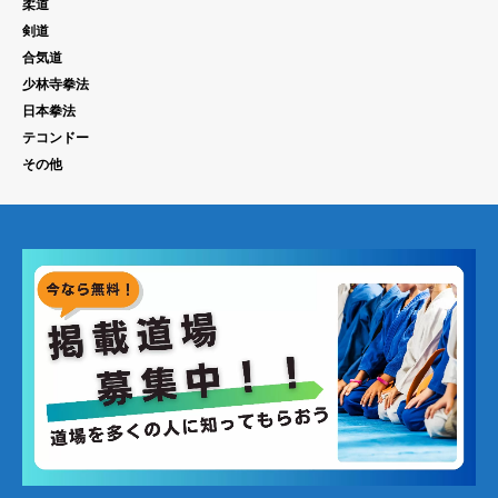
柔道
剣道
合気道
少林寺拳法
日本拳法
テコンドー
その他