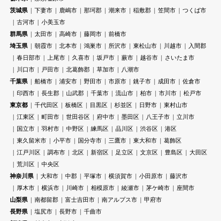
茨城県
下妻市
鹿嶋市
那珂郡
潮来市
稲敷郡
笠間市
つくば市
古河市
小美玉市
群馬県
太田市
高崎市
藤岡市
前橋市
埼玉県
朝霞市
北本市
鴻巣市
所沢市
東松山市
川越市
入間郡
春日部市
上尾市
久喜市
坂戸市
蕨市
越谷市
さいたま市
川口市
戸田市
北葛飾郡
草加市
八潮市
千葉県
船橋市
浦安市
野田市
市原市
銚子市
成田市
佐倉市
印西市
長生郡
山武郡
千葉市
流山市
柏市
市川市
松戸市
東京都
千代田区
板橋区
目黒区
杉並区
日野市
東村山市
江東区
町田市
世田谷区
府中市
墨田区
八王子市
立川市
国立市
羽村市
中野区
練馬区
品川区
渋谷区
港区
東久留米市
小平市
国分寺市
三鷹市
東大和市
葛飾区
江戸川区
調布市
北区
新宿区
足立区
文京区
豊島区
大田区
荒川区
中央区
神奈川県
大和市
中郡
平塚市
横須賀市
小田原市
藤沢市
厚木市
横浜市
川崎市
相模原市
綾瀬市
茅ケ崎市
座間市
山梨県
南都留郡
富士吉田市
南アルプス市
甲府市
長野県
塩尻市
長野市
千曲市