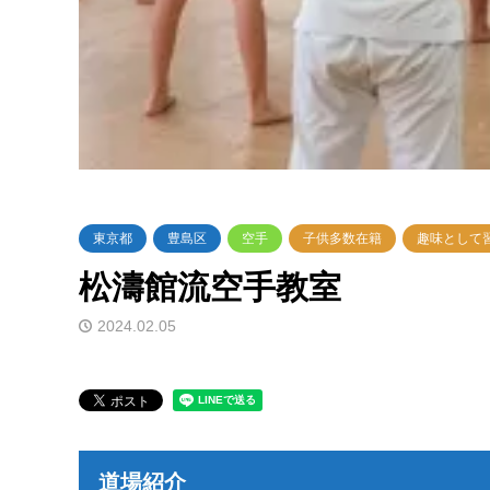
東京都
豊島区
空手
子供多数在籍
趣味として
松濤館流空手教室
2024.02.05
道場紹介