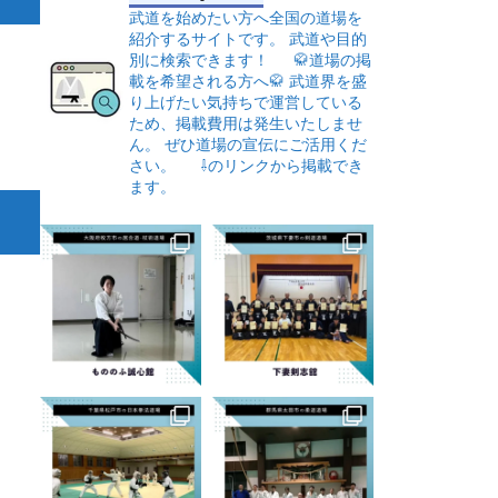
武道を始めたい方へ全国の道場を
紹介するサイトです。
武道や目的
別に検索できます！
🥋道場の掲
載を希望される方へ🥋
武道界を盛
り上げたい気持ちで運営している
ため、掲載費用は発生いたしませ
ん。
ぜひ道場の宣伝にご活用くだ
さい。
⇩のリンクから掲載でき
ます。