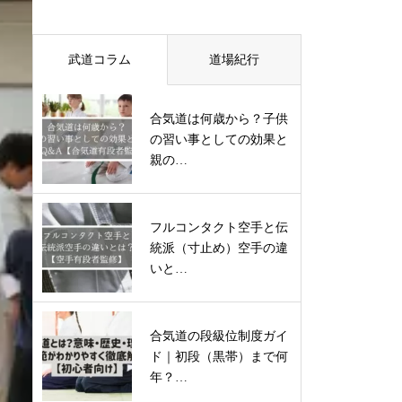
武道コラム
道場紀行
合気道は何歳から？子供
の習い事としての効果と
親の…
フルコンタクト空手と伝
統派（寸止め）空手の違
いと…
合気道の段級位制度ガイ
ド｜初段（黒帯）まで何
年？…