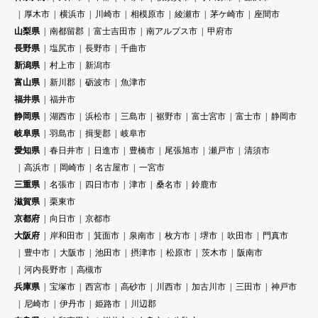
厚木市
横浜市
川崎市
相模原市
綾瀬市
茅ケ崎市
座間市
山梨県
南都留郡
富士吉田市
南アルプス市
甲府市
長野県
塩尻市
長野市
千曲市
新潟県
村上市
新潟市
富山県
新川郡
砺波市
魚津市
福井県
福井市
静岡県
湖西市
浜松市
三島市
裾野市
富士宮市
富士市
静岡市
岐阜県
羽島市
揖斐郡
岐阜市
愛知県
春日井市
日進市
豊橋市
尾張旭市
瀬戸市
清須市
高浜市
岡崎市
名古屋市
一宮市
三重県
名張市
四日市市
津市
桑名市
鈴鹿市
滋賀県
栗東市
京都府
向日市
京都市
大阪府
岸和田市
箕面市
泉南市
枚方市
堺市
吹田市
門真市
豊中市
大阪市
池田市
摂津市
松原市
茨木市
阪南市
河内長野市
高槻市
兵庫県
宝塚市
西宮市
高砂市
川西市
加古川市
三田市
神戸市
尼崎市
伊丹市
姫路市
川辺郡