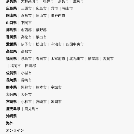
奈良県
大和高田市
桜井市
奈良市
生駒市
広島県
三原市
広島市
呉市
福山市
岡山県
倉敷市
岡山市
瀬戸内市
山口県
下関市
徳島県
名西郡
板野郡
香川県
高松市
坂出市
愛媛県
伊予市
松山市
今治市
四国中央市
高知県
高知市
福岡県
糸島市
春日市
太宰府市
北九州市
糟屋郡
古賀市
福岡市
田川郡
佐賀県
小城市
長崎県
長崎市
熊本県
阿蘇市
熊本市
宇城市
大分県
大分市
宮崎県
小林市
宮崎市
延岡市
鹿児島県
鹿児島市
沖縄県
海外
オンライン