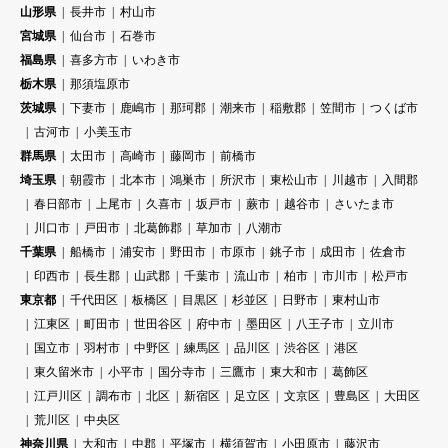
山形県
長井市
村山市
宮城県
仙台市
石巻市
福島県
喜多方市
いわき市
栃木県
那須塩原市
茨城県
下妻市
鹿嶋市
那珂郡
潮来市
稲敷郡
笠間市
つくば市
古河市
小美玉市
群馬県
太田市
高崎市
藤岡市
前橋市
埼玉県
朝霞市
北本市
鴻巣市
所沢市
東松山市
川越市
入間郡
春日部市
上尾市
久喜市
坂戸市
蕨市
越谷市
さいたま市
川口市
戸田市
北葛飾郡
草加市
八潮市
千葉県
船橋市
浦安市
野田市
市原市
銚子市
成田市
佐倉市
印西市
長生郡
山武郡
千葉市
流山市
柏市
市川市
松戸市
東京都
千代田区
板橋区
目黒区
杉並区
日野市
東村山市
江東区
町田市
世田谷区
府中市
墨田区
八王子市
立川市
国立市
羽村市
中野区
練馬区
品川区
渋谷区
港区
東久留米市
小平市
国分寺市
三鷹市
東大和市
葛飾区
江戸川区
調布市
北区
新宿区
足立区
文京区
豊島区
大田区
荒川区
中央区
神奈川県
大和市
中郡
平塚市
横須賀市
小田原市
藤沢市