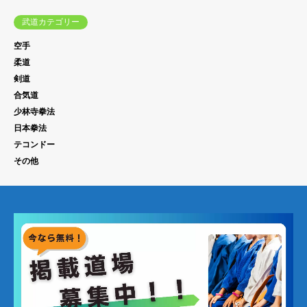
武道カテゴリー
空手
柔道
剣道
合気道
少林寺拳法
日本拳法
テコンドー
その他