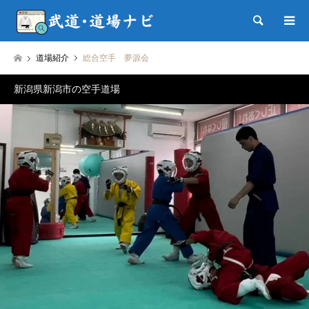
検索
道場紹介
総合空手 夢源会
新潟県新潟市の空手道場