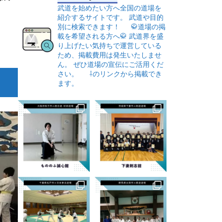
武道を始めたい方へ全国の道場を
紹介するサイトです。
武道や目的
別に検索できます！
🥋道場の掲
載を希望される方へ🥋
武道界を盛
り上げたい気持ちで運営している
ため、掲載費用は発生いたしませ
ん。
ぜひ道場の宣伝にご活用くだ
さい。
⇩のリンクから掲載でき
ます。