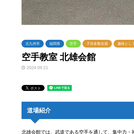
北九州市
福岡県
空手
子供多数在籍
趣味とし
空手教室 北雄会館
2024.09.21
道場紹介
北雄会館では、武道である空手を通して、集中力・