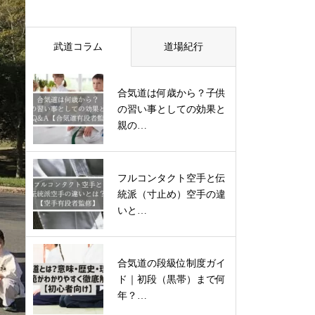
武道コラム
道場紀行
合気道は何歳から？子供
の習い事としての効果と
親の…
フルコンタクト空手と伝
統派（寸止め）空手の違
いと…
合気道の段級位制度ガイ
ド｜初段（黒帯）まで何
年？…