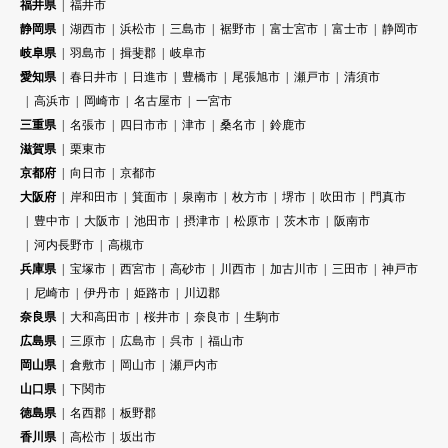
福井県
福井市
静岡県
湖西市
浜松市
三島市
裾野市
富士宮市
富士市
静岡市
岐阜県
羽島市
揖斐郡
岐阜市
愛知県
春日井市
日進市
豊橋市
尾張旭市
瀬戸市
清須市
高浜市
岡崎市
名古屋市
一宮市
三重県
名張市
四日市市
津市
桑名市
鈴鹿市
滋賀県
栗東市
京都府
向日市
京都市
大阪府
岸和田市
箕面市
泉南市
枚方市
堺市
吹田市
門真市
豊中市
大阪市
池田市
摂津市
松原市
茨木市
阪南市
河内長野市
高槻市
兵庫県
宝塚市
西宮市
高砂市
川西市
加古川市
三田市
神戸市
尼崎市
伊丹市
姫路市
川辺郡
奈良県
大和高田市
桜井市
奈良市
生駒市
広島県
三原市
広島市
呉市
福山市
岡山県
倉敷市
岡山市
瀬戸内市
山口県
下関市
徳島県
名西郡
板野郡
香川県
高松市
坂出市