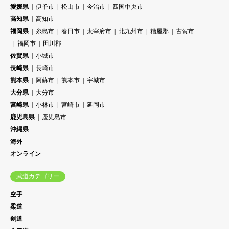
愛媛県
伊予市
松山市
今治市
四国中央市
高知県
高知市
福岡県
糸島市
春日市
太宰府市
北九州市
糟屋郡
古賀市
福岡市
田川郡
佐賀県
小城市
長崎県
長崎市
熊本県
阿蘇市
熊本市
宇城市
大分県
大分市
宮崎県
小林市
宮崎市
延岡市
鹿児島県
鹿児島市
沖縄県
海外
オンライン
武道カテゴリー
空手
柔道
剣道