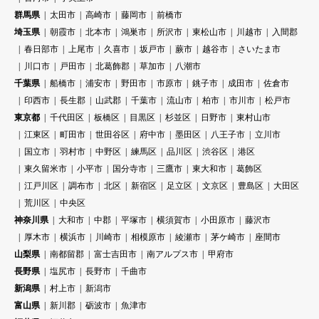
群馬県
太田市
高崎市
藤岡市
前橋市
埼玉県
朝霞市
北本市
鴻巣市
所沢市
東松山市
川越市
入間郡
春日部市
上尾市
久喜市
坂戸市
蕨市
越谷市
さいたま市
川口市
戸田市
北葛飾郡
草加市
八潮市
千葉県
船橋市
浦安市
野田市
市原市
銚子市
成田市
佐倉市
印西市
長生郡
山武郡
千葉市
流山市
柏市
市川市
松戸市
東京都
千代田区
板橋区
目黒区
杉並区
日野市
東村山市
江東区
町田市
世田谷区
府中市
墨田区
八王子市
立川市
国立市
羽村市
中野区
練馬区
品川区
渋谷区
港区
東久留米市
小平市
国分寺市
三鷹市
東大和市
葛飾区
江戸川区
調布市
北区
新宿区
足立区
文京区
豊島区
大田区
荒川区
中央区
神奈川県
大和市
中郡
平塚市
横須賀市
小田原市
藤沢市
厚木市
横浜市
川崎市
相模原市
綾瀬市
茅ケ崎市
座間市
山梨県
南都留郡
富士吉田市
南アルプス市
甲府市
長野県
塩尻市
長野市
千曲市
新潟県
村上市
新潟市
富山県
新川郡
砺波市
魚津市