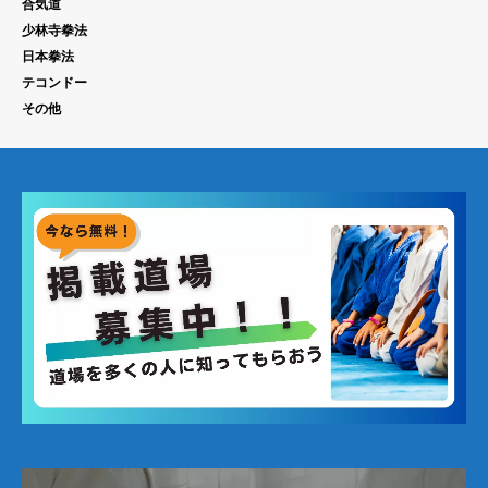
合気道
少林寺拳法
日本拳法
テコンドー
その他