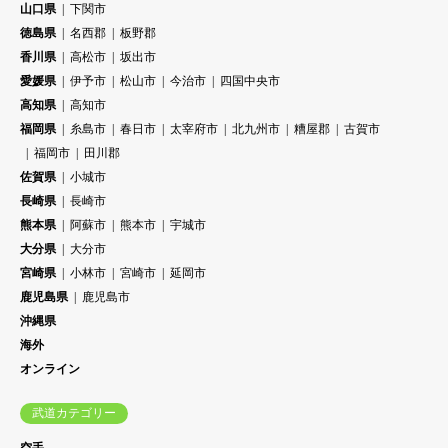
山口県
下関市
徳島県
名西郡
板野郡
香川県
高松市
坂出市
愛媛県
伊予市
松山市
今治市
四国中央市
高知県
高知市
福岡県
糸島市
春日市
太宰府市
北九州市
糟屋郡
古賀市
福岡市
田川郡
佐賀県
小城市
長崎県
長崎市
熊本県
阿蘇市
熊本市
宇城市
大分県
大分市
宮崎県
小林市
宮崎市
延岡市
鹿児島県
鹿児島市
沖縄県
海外
オンライン
武道カテゴリー
空手