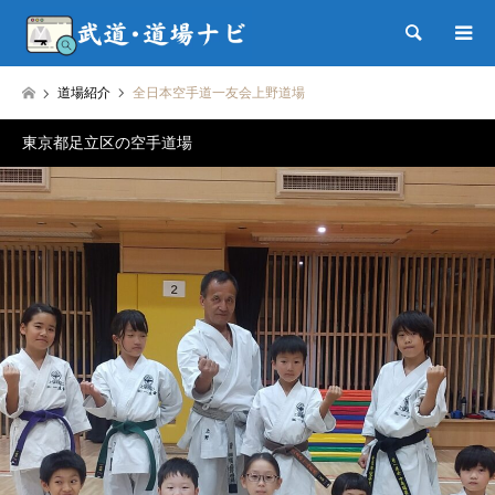
検索
道場紹介
全日本空手道一友会上野道場
東京都足立区の空手道場