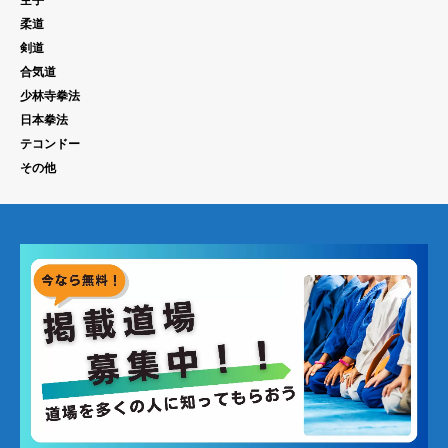
柔道
剣道
合気道
少林寺拳法
日本拳法
テコンドー
その他