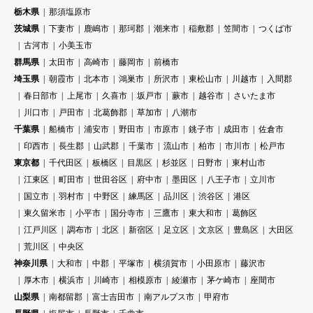
栃木県
那須塩原市
茨城県
下妻市
鹿嶋市
那珂郡
潮来市
稲敷郡
笠間市
つくば市
古河市
小美玉市
群馬県
太田市
高崎市
藤岡市
前橋市
埼玉県
朝霞市
北本市
鴻巣市
所沢市
東松山市
川越市
入間郡
春日部市
上尾市
久喜市
坂戸市
蕨市
越谷市
さいたま市
川口市
戸田市
北葛飾郡
草加市
八潮市
千葉県
船橋市
浦安市
野田市
市原市
銚子市
成田市
佐倉市
印西市
長生郡
山武郡
千葉市
流山市
柏市
市川市
松戸市
東京都
千代田区
板橋区
目黒区
杉並区
日野市
東村山市
江東区
町田市
世田谷区
府中市
墨田区
八王子市
立川市
国立市
羽村市
中野区
練馬区
品川区
渋谷区
港区
東久留米市
小平市
国分寺市
三鷹市
東大和市
葛飾区
江戸川区
調布市
北区
新宿区
足立区
文京区
豊島区
大田区
荒川区
中央区
神奈川県
大和市
中郡
平塚市
横須賀市
小田原市
藤沢市
厚木市
横浜市
川崎市
相模原市
綾瀬市
茅ケ崎市
座間市
山梨県
南都留郡
富士吉田市
南アルプス市
甲府市