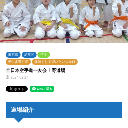
東京都
足立区
空手
子供多数在籍
趣味として習いたい人向け
全日本空手道一友会上野道場
2024.02.27
道場紹介