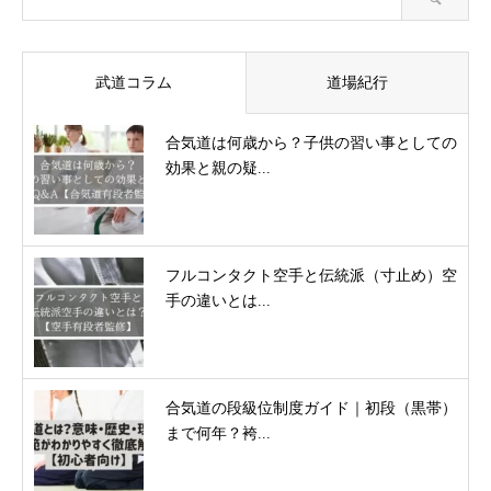
武道コラム
道場紀行
合気道は何歳から？子供の習い事としての
効果と親の疑...
フルコンタクト空手と伝統派（寸止め）空
手の違いとは...
合気道の段級位制度ガイド｜初段（黒帯）
まで何年？袴...