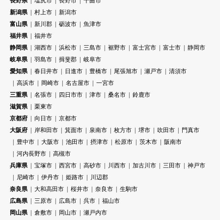
長野県
塩尻市
長野市
千曲市
新潟県
村上市
新潟市
富山県
新川郡
砺波市
魚津市
福井県
福井市
静岡県
湖西市
浜松市
三島市
裾野市
富士宮市
富士市
静岡市
岐阜県
羽島市
揖斐郡
岐阜市
愛知県
春日井市
日進市
豊橋市
尾張旭市
瀬戸市
清須市
高浜市
岡崎市
名古屋市
一宮市
三重県
名張市
四日市市
津市
桑名市
鈴鹿市
滋賀県
栗東市
京都府
向日市
京都市
大阪府
岸和田市
箕面市
泉南市
枚方市
堺市
吹田市
門真市
豊中市
大阪市
池田市
摂津市
松原市
茨木市
阪南市
河内長野市
高槻市
兵庫県
宝塚市
西宮市
高砂市
川西市
加古川市
三田市
神戸市
尼崎市
伊丹市
姫路市
川辺郡
奈良県
大和高田市
桜井市
奈良市
生駒市
広島県
三原市
広島市
呉市
福山市
岡山県
倉敷市
岡山市
瀬戸内市