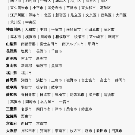
国立市
羽村市
中野区
練馬区
品川区
渋谷区
港区
東久留米市
小平市
国分寺市
三鷹市
東大和市
葛飾区
江戸川区
調布市
北区
新宿区
足立区
文京区
豊島区
大田区
荒川区
中央区
神奈川県
大和市
中郡
平塚市
横須賀市
小田原市
藤沢市
厚木市
横浜市
川崎市
相模原市
綾瀬市
茅ケ崎市
座間市
山梨県
南都留郡
富士吉田市
南アルプス市
甲府市
長野県
塩尻市
長野市
千曲市
新潟県
村上市
新潟市
富山県
新川郡
砺波市
魚津市
福井県
福井市
静岡県
湖西市
浜松市
三島市
裾野市
富士宮市
富士市
静岡市
岐阜県
羽島市
揖斐郡
岐阜市
愛知県
春日井市
日進市
豊橋市
尾張旭市
瀬戸市
清須市
高浜市
岡崎市
名古屋市
一宮市
三重県
名張市
四日市市
津市
桑名市
鈴鹿市
滋賀県
栗東市
京都府
向日市
京都市
大阪府
岸和田市
箕面市
泉南市
枚方市
堺市
吹田市
門真市