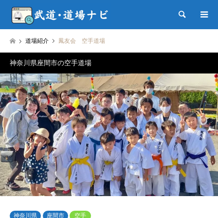
検索
道場紹介
鳳友会 空手道場
神奈川県座間市の空手道場
神奈川県
座間市
空手