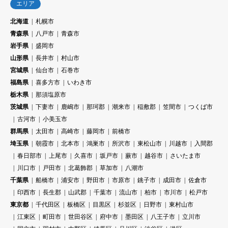
エリア
北海道
札幌市
青森県
八戸市
青森市
岩手県
盛岡市
山形県
長井市
村山市
宮城県
仙台市
石巻市
福島県
喜多方市
いわき市
栃木県
那須塩原市
茨城県
下妻市
鹿嶋市
那珂郡
潮来市
稲敷郡
笠間市
つくば市
古河市
小美玉市
群馬県
太田市
高崎市
藤岡市
前橋市
埼玉県
朝霞市
北本市
鴻巣市
所沢市
東松山市
川越市
入間郡
春日部市
上尾市
久喜市
坂戸市
蕨市
越谷市
さいたま市
川口市
戸田市
北葛飾郡
草加市
八潮市
千葉県
船橋市
浦安市
野田市
市原市
銚子市
成田市
佐倉市
印西市
長生郡
山武郡
千葉市
流山市
柏市
市川市
松戸市
東京都
千代田区
板橋区
目黒区
杉並区
日野市
東村山市
江東区
町田市
世田谷区
府中市
墨田区
八王子市
立川市