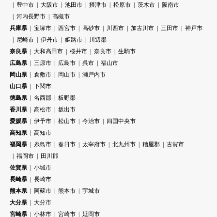
豊中市
大阪市
池田市
摂津市
松原市
茨木市
阪南市
河内長野市
高槻市
兵庫県
宝塚市
西宮市
高砂市
川西市
加古川市
三田市
神戸市
尼崎市
伊丹市
姫路市
川辺郡
奈良県
大和高田市
桜井市
奈良市
生駒市
広島県
三原市
広島市
呉市
福山市
岡山県
倉敷市
岡山市
瀬戸内市
山口県
下関市
徳島県
名西郡
板野郡
香川県
高松市
坂出市
愛媛県
伊予市
松山市
今治市
四国中央市
高知県
高知市
福岡県
糸島市
春日市
太宰府市
北九州市
糟屋郡
古賀市
福岡市
田川郡
佐賀県
小城市
長崎県
長崎市
熊本県
阿蘇市
熊本市
宇城市
大分県
大分市
宮崎県
小林市
宮崎市
延岡市