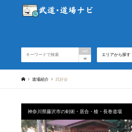
and
エリアから探す
or
道場紹介
武好会
神奈川県藤沢市の剣術・居合・槍・長巻道場