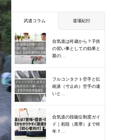
武道コラム
道場紀行
合気道は何歳から？子供
の習い事としての効果と
親の…
フルコンタクト空手と伝
統派（寸止め）空手の違
いと…
合気道の段級位制度ガイ
ド｜初段（黒帯）まで何
年？…