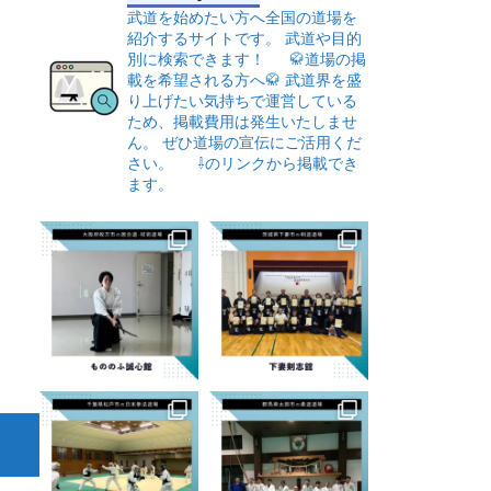
武道を始めたい方へ全国の道場を
紹介するサイトです。
武道や目的
別に検索できます！
🥋道場の掲
載を希望される方へ🥋
武道界を盛
り上げたい気持ちで運営している
ため、掲載費用は発生いたしませ
ん。
ぜひ道場の宣伝にご活用くだ
さい。
⇩のリンクから掲載でき
ます。