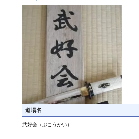
道場名
武好会（ぶこうかい）