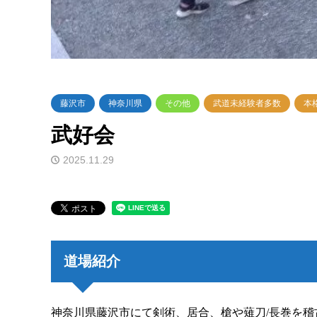
藤沢市
神奈川県
その他
武道未経験者多数
本
武好会
2025.11.29
道場紹介
神奈川県藤沢市にて剣術、居合、槍や薙刀/長巻を稽