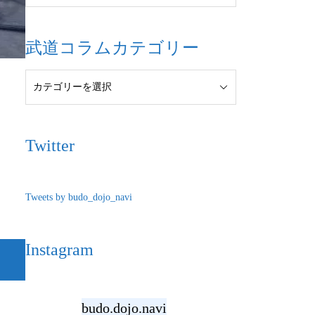
武道コラムカテゴリー
Twitter
Tweets by budo_dojo_navi
Instagram
budo.dojo.navi