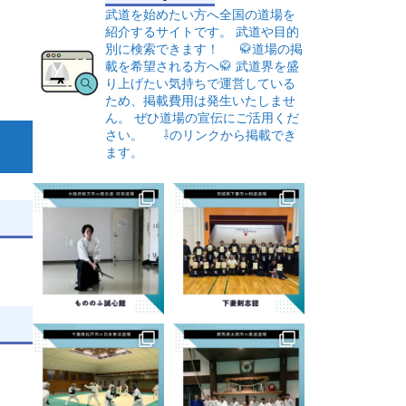
武道を始めたい方へ全国の道場を
紹介するサイトです。
武道や目的
別に検索できます！
🥋道場の掲
載を希望される方へ🥋
武道界を盛
り上げたい気持ちで運営している
ため、掲載費用は発生いたしませ
ん。
ぜひ道場の宣伝にご活用くだ
さい。
⇩のリンクから掲載でき
ます。