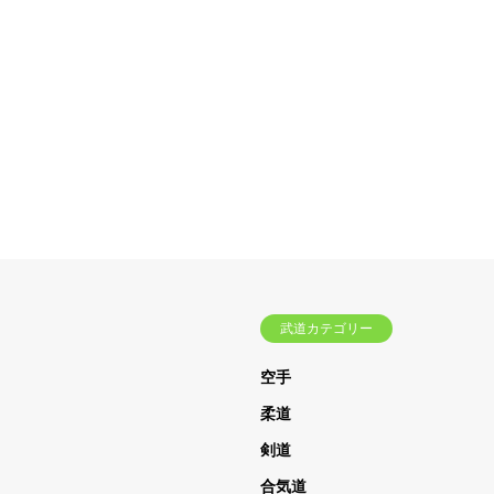
武道カテゴリー
空手
柔道
剣道
合気道