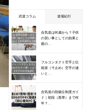
武道コラム
道場紀行
合気道は何歳から？子供
の習い事としての効果と
親の…
フルコンタクト空手と伝
統派（寸止め）空手の違
いと…
合気道の段級位制度ガイ
ド｜初段（黒帯）まで何
年？…