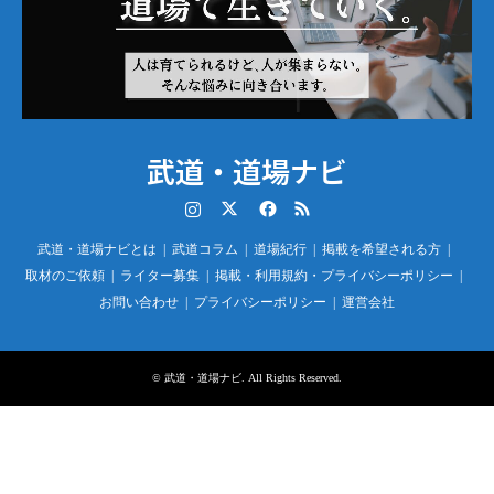
武道・道場ナビ
Instagram
Twitter
Facebook
RSS
武道・道場ナビとは
武道コラム
道場紀行
掲載を希望される方
取材のご依頼
ライター募集
掲載・利用規約・プライバシーポリシー
お問い合わせ
プライバシーポリシー
運営会社
©
武道・道場ナビ
. All Rights Reserved.