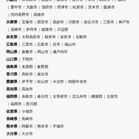
豊中市
大阪市
池田市
摂津市
松原市
茨木市
阪南市
河内長野市
高槻市
兵庫県
宝塚市
西宮市
高砂市
川西市
加古川市
三田市
神戸市
尼崎市
伊丹市
姫路市
川辺郡
奈良県
大和高田市
桜井市
奈良市
生駒市
広島県
三原市
広島市
呉市
福山市
岡山県
倉敷市
岡山市
瀬戸内市
山口県
下関市
徳島県
名西郡
板野郡
香川県
高松市
坂出市
愛媛県
伊予市
松山市
今治市
四国中央市
高知県
高知市
福岡県
糸島市
春日市
太宰府市
北九州市
糟屋郡
古賀市
福岡市
田川郡
佐賀県
小城市
長崎県
長崎市
熊本県
阿蘇市
熊本市
宇城市
大分県
大分市