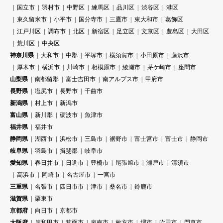
国立市
羽村市
中野区
練馬区
品川区
渋谷区
港区
東久留米市
小平市
国分寺市
三鷹市
東大和市
葛飾区
江戸川区
調布市
北区
新宿区
足立区
文京区
豊島区
大田区
荒川区
中央区
神奈川県
大和市
中郡
平塚市
横須賀市
小田原市
藤沢市
厚木市
横浜市
川崎市
相模原市
綾瀬市
茅ケ崎市
座間市
山梨県
南都留郡
富士吉田市
南アルプス市
甲府市
長野県
塩尻市
長野市
千曲市
新潟県
村上市
新潟市
富山県
新川郡
砺波市
魚津市
福井県
福井市
静岡県
湖西市
浜松市
三島市
裾野市
富士宮市
富士市
静岡市
岐阜県
羽島市
揖斐郡
岐阜市
愛知県
春日井市
日進市
豊橋市
尾張旭市
瀬戸市
清須市
高浜市
岡崎市
名古屋市
一宮市
三重県
名張市
四日市市
津市
桑名市
鈴鹿市
滋賀県
栗東市
京都府
向日市
京都市
大阪府
岸和田市
箕面市
泉南市
枚方市
堺市
吹田市
門真市