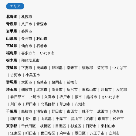
エリア
北海道
札幌市
青森県
八戸市
青森市
岩手県
盛岡市
山形県
長井市
村山市
宮城県
仙台市
石巻市
福島県
喜多方市
いわき市
栃木県
那須塩原市
茨城県
下妻市
鹿嶋市
那珂郡
潮来市
稲敷郡
笠間市
つくば市
古河市
小美玉市
群馬県
太田市
高崎市
藤岡市
前橋市
埼玉県
朝霞市
北本市
鴻巣市
所沢市
東松山市
川越市
入間郡
春日部市
上尾市
久喜市
坂戸市
蕨市
越谷市
さいたま市
川口市
戸田市
北葛飾郡
草加市
八潮市
千葉県
船橋市
浦安市
野田市
市原市
銚子市
成田市
佐倉市
印西市
長生郡
山武郡
千葉市
流山市
柏市
市川市
松戸市
東京都
千代田区
板橋区
目黒区
杉並区
日野市
東村山市
江東区
町田市
世田谷区
府中市
墨田区
八王子市
立川市