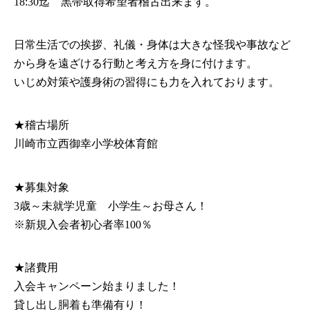
18:30迄 黒帯取得希望者稽古出来ます。
日常生活での挨拶、礼儀・身体は大きな怪我や事故など
から身を遠ざける行動と考え方を身に付けます。
いじめ対策や護身術の習得にも力を入れております。
​★稽古場所
川崎市立西御幸小学校体育館
★募集対象
3歳～未就学児童 小学生～お母さん！
※新規入会者初心者率100％
​★諸費用
入会キャンペーン始まりました！
貸し出し胴着も準備有り！