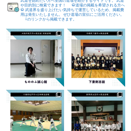
武道を始めたい方へ全国の道場を紹介するサイトです。
武道
や目的別に検索できます！
🥋道場の掲載を希望される方へ
🥋
武道界を盛り上げたい気持ちで運営しているため、掲載費
用は発生いたしません。
ぜひ道場の宣伝にご活用ください。
⇩のリンクから掲載できます。