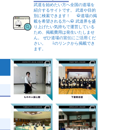
武道を始めたい方へ全国の道場を
紹介するサイトです。
武道や目的
別に検索できます！
🥋道場の掲
載を希望される方へ🥋
武道界を盛
り上げたい気持ちで運営している
ため、掲載費用は発生いたしませ
ん。
ぜひ道場の宣伝にご活用くだ
さい。
⇩のリンクから掲載でき
ます。