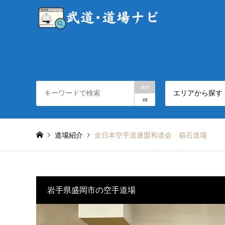
and
エリアから探す
or
道場紹介
全日本空手道連盟和道会 箱石道場
岩手県盛岡市の空手道場