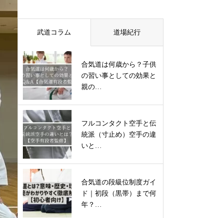
武道コラム
道場紀行
合気道は何歳から？子供
の習い事としての効果と
親の…
フルコンタクト空手と伝
統派（寸止め）空手の違
いと…
合気道の段級位制度ガイ
ド｜初段（黒帯）まで何
年？…