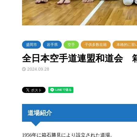
盛岡市
岩手県
空手
子供多数在籍
本格的に習
全日本空手道連盟和道会 
2024.09.28
道場紹介
1956年に箱石勝見により設立された道場。