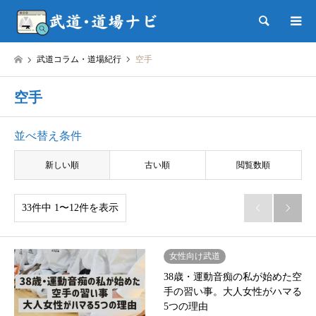
検索
武道コラム・道場紀行
空手
空手
並べ替え条件
新しい順
古い順
閲覧数順
33件中 1〜12件を表示


女性向け武道
38歳・運動音痴の私が始めた空
手の習い事。大人女性がハマる
5つの理由