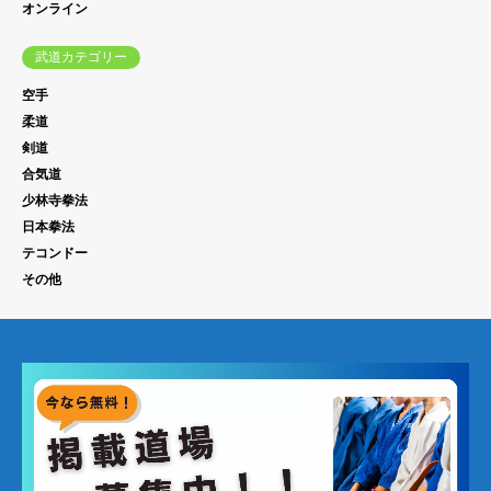
オンライン
武道カテゴリー
空手
柔道
剣道
合気道
少林寺拳法
日本拳法
テコンドー
その他