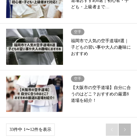
道場おすすめ8選｜初心者・子
ども・上級者まで…
空手
福岡市で人気の空手道場8選｜
子どもの習い事や大人の趣味に
おすすめ
空手
【大阪市の空手道場】自分に合
うのはどこ？おすすめの厳選8
道場を紹介！
33件中 1〜12件を表示

