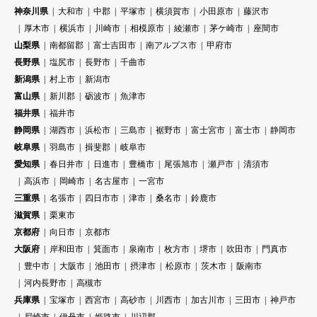
神奈川県
大和市
中郡
平塚市
横須賀市
小田原市
藤沢市
厚木市
横浜市
川崎市
相模原市
綾瀬市
茅ケ崎市
座間市
山梨県
南都留郡
富士吉田市
南アルプス市
甲府市
長野県
塩尻市
長野市
千曲市
新潟県
村上市
新潟市
富山県
新川郡
砺波市
魚津市
福井県
福井市
静岡県
湖西市
浜松市
三島市
裾野市
富士宮市
富士市
静岡市
岐阜県
羽島市
揖斐郡
岐阜市
愛知県
春日井市
日進市
豊橋市
尾張旭市
瀬戸市
清須市
高浜市
岡崎市
名古屋市
一宮市
三重県
名張市
四日市市
津市
桑名市
鈴鹿市
滋賀県
栗東市
京都府
向日市
京都市
大阪府
岸和田市
箕面市
泉南市
枚方市
堺市
吹田市
門真市
豊中市
大阪市
池田市
摂津市
松原市
茨木市
阪南市
河内長野市
高槻市
兵庫県
宝塚市
西宮市
高砂市
川西市
加古川市
三田市
神戸市
尼崎市
伊丹市
姫路市
川辺郡