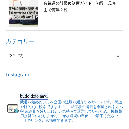
合気道の段級位制度ガイド｜初段（黒帯）
まで何年？袴...
カテゴリー
Instagram
budo.dojo.navi
武道を始めたい方へ全国の道場を紹介するサイトです。
武道
や目的別に検索できます！
🥋道場の掲載を希望される方へ
🥋
武道界を盛り上げたい気持ちで運営しているため、掲載費
用は発生いたしません。
ぜひ道場の宣伝にご活用ください。
⇩のリンクから掲載できます。