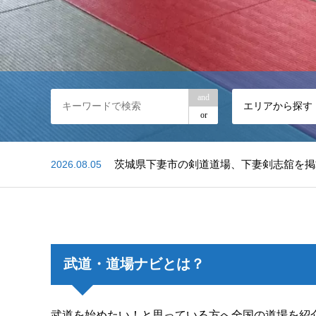
and
エリアから探す
or
2026.08.05
茨城県下妻市の剣道道場、下妻剣志舘を掲
2026.08.01
千葉県松戸市の日本拳法道場、日本拳法 
2026.08.06
大阪府枚方市の居合道・杖術道場、ものの
武道・道場ナビとは？
武道を始めたい！と思っている方へ全国の道場を紹