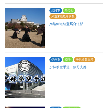
姫路市
その他
武道未経験者多数
姫路剣道連盟居合道部
伊丹市
空手
子供多数在籍
少林拳空手道 伊丹支部