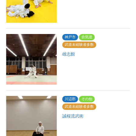
神戸市
合気道
武道未経験者多数
雄志館
川辺郡
その他
武道未経験者多数
誠桜流武術