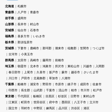
北海道
札幌市
青森県
八戸市
青森市
岩手県
盛岡市
山形県
長井市
村山市
宮城県
仙台市
石巻市
福島県
喜多方市
いわき市
栃木県
那須塩原市
茨城県
下妻市
鹿嶋市
那珂郡
潮来市
稲敷郡
笠間市
つくば市
古河市
小美玉市
群馬県
太田市
高崎市
藤岡市
前橋市
埼玉県
朝霞市
北本市
鴻巣市
所沢市
東松山市
川越市
入間郡
春日部市
上尾市
久喜市
坂戸市
蕨市
越谷市
さいたま市
川口市
戸田市
北葛飾郡
草加市
八潮市
千葉県
船橋市
浦安市
野田市
市原市
銚子市
成田市
佐倉市
印西市
長生郡
山武郡
千葉市
流山市
柏市
市川市
松戸市
東京都
千代田区
板橋区
目黒区
杉並区
日野市
東村山市
江東区
町田市
世田谷区
府中市
墨田区
八王子市
立川市
国立市
羽村市
中野区
練馬区
品川区
渋谷区
港区