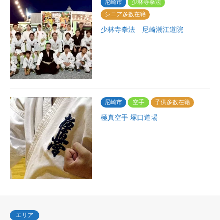
尼崎市
少林寺拳法
シニア多数在籍
少林寺拳法 尼崎潮江道院
尼崎市
空手
子供多数在籍
極真空手 塚口道場
エリア