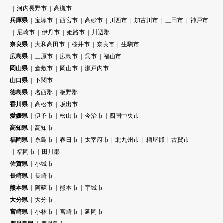
河内長野市
高槻市
兵庫県
宝塚市
西宮市
高砂市
川西市
加古川市
三田市
神戸市
尼崎市
伊丹市
姫路市
川辺郡
奈良県
大和高田市
桜井市
奈良市
生駒市
広島県
三原市
広島市
呉市
福山市
岡山県
倉敷市
岡山市
瀬戸内市
山口県
下関市
徳島県
名西郡
板野郡
香川県
高松市
坂出市
愛媛県
伊予市
松山市
今治市
四国中央市
高知県
高知市
福岡県
糸島市
春日市
太宰府市
北九州市
糟屋郡
古賀市
福岡市
田川郡
佐賀県
小城市
長崎県
長崎市
熊本県
阿蘇市
熊本市
宇城市
大分県
大分市
宮崎県
小林市
宮崎市
延岡市