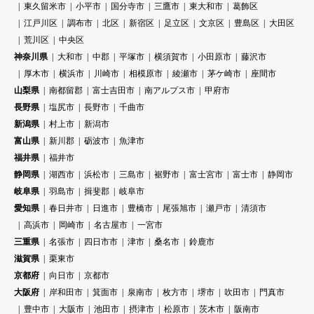
東久留米市
小平市
国分寺市
三鷹市
東大和市
葛飾区
江戸川区
調布市
北区
新宿区
足立区
文京区
豊島区
大田区
荒川区
中央区
神奈川県
大和市
中郡
平塚市
横須賀市
小田原市
藤沢市
厚木市
横浜市
川崎市
相模原市
綾瀬市
茅ケ崎市
座間市
山梨県
南都留郡
富士吉田市
南アルプス市
甲府市
長野県
塩尻市
長野市
千曲市
新潟県
村上市
新潟市
富山県
新川郡
砺波市
魚津市
福井県
福井市
静岡県
湖西市
浜松市
三島市
裾野市
富士宮市
富士市
静岡市
岐阜県
羽島市
揖斐郡
岐阜市
愛知県
春日井市
日進市
豊橋市
尾張旭市
瀬戸市
清須市
高浜市
岡崎市
名古屋市
一宮市
三重県
名張市
四日市市
津市
桑名市
鈴鹿市
滋賀県
栗東市
京都府
向日市
京都市
大阪府
岸和田市
箕面市
泉南市
枚方市
堺市
吹田市
門真市
豊中市
大阪市
池田市
摂津市
松原市
茨木市
阪南市