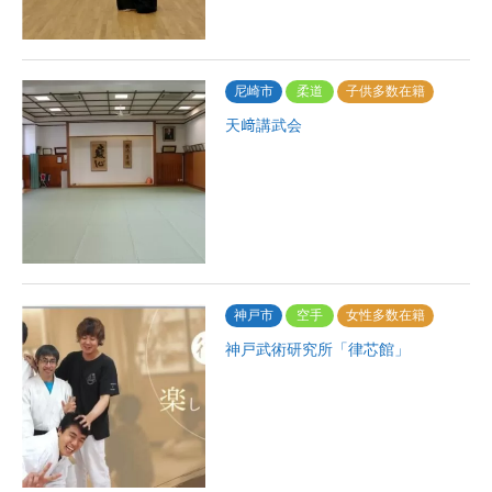
尼崎市
柔道
子供多数在籍
天﨑講武会
神戸市
空手
女性多数在籍
神戸武術研究所「律芯館」