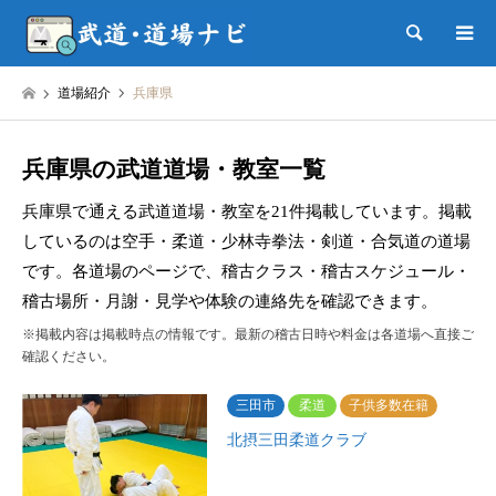
検索
道場紹介
兵庫県
兵庫県の武道道場・教室一覧
兵庫県で通える武道道場・教室を21件掲載しています。掲載
しているのは空手・柔道・少林寺拳法・剣道・合気道の道場
です。各道場のページで、稽古クラス・稽古スケジュール・
稽古場所・月謝・見学や体験の連絡先を確認できます。
※掲載内容は掲載時点の情報です。最新の稽古日時や料金は各道場へ直接ご
確認ください。
三田市
柔道
子供多数在籍
北摂三田柔道クラブ