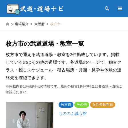
検索
道場紹介
大阪府
枚方市
枚方市の武道道場・教室一覧
枚方市で通える武道道場・教室を2件掲載しています。掲載
しているのはその他の道場です。各道場のページで、稽古ク
ラス・稽古スケジュール・稽古場所・月謝・見学や体験の連
絡先を確認できます。
※掲載内容は掲載時点の情報です。最新の稽古日時や料金は各道場へ直接ご
確認ください。
枚方市
その他
女性多数在籍
もののふ誠心館