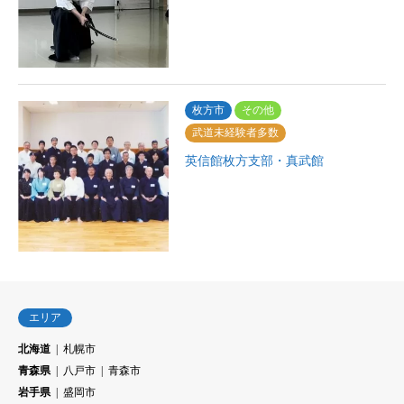
枚方市
その他
武道未経験者多数
英信館枚方支部・真武館
エリア
北海道
札幌市
青森県
八戸市
青森市
岩手県
盛岡市