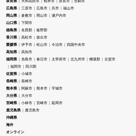
奈良県
大和高田市
桜井市
奈良市
生駒市
広島県
三原市
広島市
呉市
福山市
岡山県
倉敷市
岡山市
瀬戸内市
山口県
下関市
徳島県
名西郡
板野郡
香川県
高松市
坂出市
愛媛県
伊予市
松山市
今治市
四国中央市
高知県
高知市
福岡県
糸島市
春日市
太宰府市
北九州市
糟屋郡
古賀市
福岡市
田川郡
佐賀県
小城市
長崎県
長崎市
熊本県
阿蘇市
熊本市
宇城市
大分県
大分市
宮崎県
小林市
宮崎市
延岡市
鹿児島県
鹿児島市
沖縄県
海外
オンライン