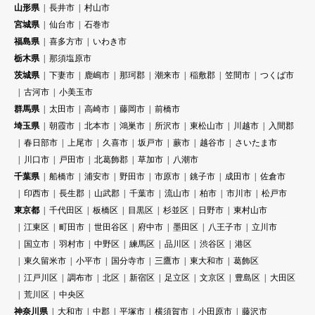
山形県
長井市
村山市
宮城県
仙台市
石巻市
福島県
喜多方市
いわき市
栃木県
那須塩原市
茨城県
下妻市
鹿嶋市
那珂郡
潮来市
稲敷郡
笠間市
つくば市
古河市
小美玉市
群馬県
太田市
高崎市
藤岡市
前橋市
埼玉県
朝霞市
北本市
鴻巣市
所沢市
東松山市
川越市
入間郡
春日部市
上尾市
久喜市
坂戸市
蕨市
越谷市
さいたま市
川口市
戸田市
北葛飾郡
草加市
八潮市
千葉県
船橋市
浦安市
野田市
市原市
銚子市
成田市
佐倉市
印西市
長生郡
山武郡
千葉市
流山市
柏市
市川市
松戸市
東京都
千代田区
板橋区
目黒区
杉並区
日野市
東村山市
江東区
町田市
世田谷区
府中市
墨田区
八王子市
立川市
国立市
羽村市
中野区
練馬区
品川区
渋谷区
港区
東久留米市
小平市
国分寺市
三鷹市
東大和市
葛飾区
江戸川区
調布市
北区
新宿区
足立区
文京区
豊島区
大田区
荒川区
中央区
神奈川県
大和市
中郡
平塚市
横須賀市
小田原市
藤沢市