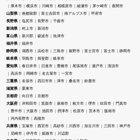
厚木市
横浜市
川崎市
相模原市
綾瀬市
茅ケ崎市
座間市
山梨県
南都留郡
富士吉田市
南アルプス市
甲府市
長野県
塩尻市
長野市
千曲市
新潟県
村上市
新潟市
富山県
新川郡
砺波市
魚津市
福井県
福井市
静岡県
湖西市
浜松市
三島市
裾野市
富士宮市
富士市
静岡市
岐阜県
羽島市
揖斐郡
岐阜市
愛知県
春日井市
日進市
豊橋市
尾張旭市
瀬戸市
清須市
高浜市
岡崎市
名古屋市
一宮市
三重県
名張市
四日市市
津市
桑名市
鈴鹿市
滋賀県
栗東市
京都府
向日市
京都市
大阪府
岸和田市
箕面市
泉南市
枚方市
堺市
吹田市
門真市
豊中市
大阪市
池田市
摂津市
松原市
茨木市
阪南市
河内長野市
高槻市
兵庫県
宝塚市
西宮市
高砂市
川西市
加古川市
三田市
神戸市
尼崎市
伊丹市
姫路市
川辺郡