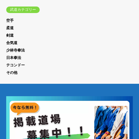
武道カテゴリー
空手
柔道
剣道
合気道
少林寺拳法
日本拳法
テコンドー
その他