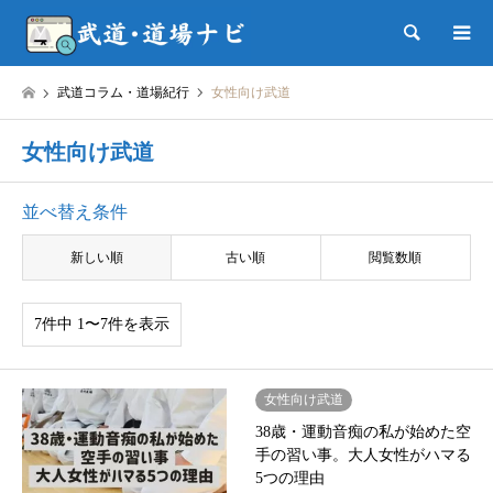
検索
武道コラム・道場紀行
女性向け武道
女性向け武道
並べ替え条件
新しい順
古い順
閲覧数順
7件中 1〜7件を表示
女性向け武道
38歳・運動音痴の私が始めた空
手の習い事。大人女性がハマる
5つの理由