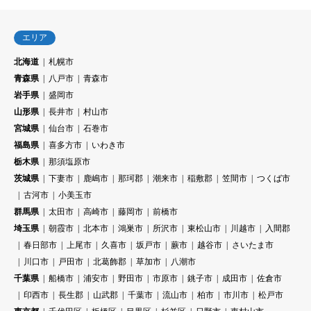
エリア
北海道
札幌市
青森県
八戸市
青森市
岩手県
盛岡市
山形県
長井市
村山市
宮城県
仙台市
石巻市
福島県
喜多方市
いわき市
栃木県
那須塩原市
茨城県
下妻市
鹿嶋市
那珂郡
潮来市
稲敷郡
笠間市
つくば市
古河市
小美玉市
群馬県
太田市
高崎市
藤岡市
前橋市
埼玉県
朝霞市
北本市
鴻巣市
所沢市
東松山市
川越市
入間郡
春日部市
上尾市
久喜市
坂戸市
蕨市
越谷市
さいたま市
川口市
戸田市
北葛飾郡
草加市
八潮市
千葉県
船橋市
浦安市
野田市
市原市
銚子市
成田市
佐倉市
印西市
長生郡
山武郡
千葉市
流山市
柏市
市川市
松戸市