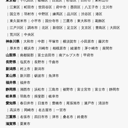
東京都
千代田区
板橋区
目黒区
杉並区
日野市
東村山市
江東区
町田市
世田谷区
府中市
墨田区
八王子市
立川市
国立市
羽村市
中野区
練馬区
品川区
渋谷区
港区
東久留米市
小平市
国分寺市
三鷹市
東大和市
葛飾区
江戸川区
調布市
北区
新宿区
足立区
文京区
豊島区
大田区
荒川区
中央区
神奈川県
大和市
中郡
平塚市
横須賀市
小田原市
藤沢市
厚木市
横浜市
川崎市
相模原市
綾瀬市
茅ケ崎市
座間市
山梨県
南都留郡
富士吉田市
南アルプス市
甲府市
長野県
塩尻市
長野市
千曲市
新潟県
村上市
新潟市
富山県
新川郡
砺波市
魚津市
福井県
福井市
静岡県
湖西市
浜松市
三島市
裾野市
富士宮市
富士市
静岡市
岐阜県
羽島市
揖斐郡
岐阜市
愛知県
春日井市
日進市
豊橋市
尾張旭市
瀬戸市
清須市
高浜市
岡崎市
名古屋市
一宮市
三重県
名張市
四日市市
津市
桑名市
鈴鹿市
滋賀県
栗東市