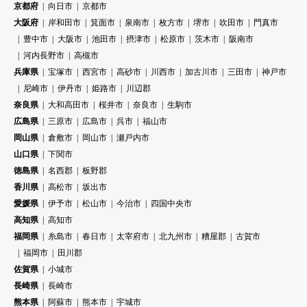
京都府
向日市
京都市
大阪府
岸和田市
箕面市
泉南市
枚方市
堺市
吹田市
門真市
豊中市
大阪市
池田市
摂津市
松原市
茨木市
阪南市
河内長野市
高槻市
兵庫県
宝塚市
西宮市
高砂市
川西市
加古川市
三田市
神戸市
尼崎市
伊丹市
姫路市
川辺郡
奈良県
大和高田市
桜井市
奈良市
生駒市
広島県
三原市
広島市
呉市
福山市
岡山県
倉敷市
岡山市
瀬戸内市
山口県
下関市
徳島県
名西郡
板野郡
香川県
高松市
坂出市
愛媛県
伊予市
松山市
今治市
四国中央市
高知県
高知市
福岡県
糸島市
春日市
太宰府市
北九州市
糟屋郡
古賀市
福岡市
田川郡
佐賀県
小城市
長崎県
長崎市
熊本県
阿蘇市
熊本市
宇城市