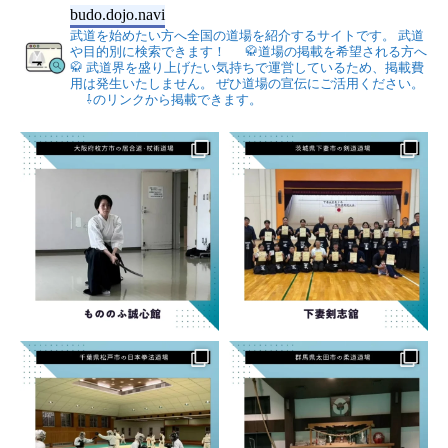
budo.dojo.navi
武道を始めたい方へ全国の道場を紹介するサイトです。
武道
や目的別に検索できます！
🥋道場の掲載を希望される方へ
🥋
武道界を盛り上げたい気持ちで運営しているため、掲載費
用は発生いたしません。
ぜひ道場の宣伝にご活用ください。
⇩のリンクから掲載できます。