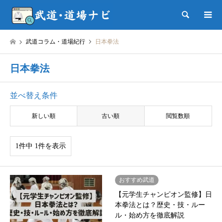
検索
武道コラム・道場紀行
日本拳法
日本拳法
並べ替え条件
新しい順
古い順
閲覧数順
1件中 1件を表示
おすすめ武道
【元学生チャンピオン監修】日
本拳法とは？歴史・技・ルー
ル・始め方を徹底解説