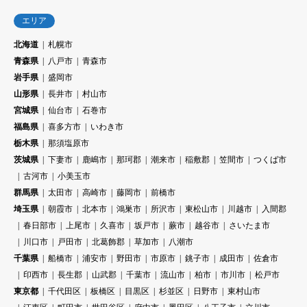
エリア
北海道
札幌市
青森県
八戸市
青森市
岩手県
盛岡市
山形県
長井市
村山市
宮城県
仙台市
石巻市
福島県
喜多方市
いわき市
栃木県
那須塩原市
茨城県
下妻市
鹿嶋市
那珂郡
潮来市
稲敷郡
笠間市
つくば市
古河市
小美玉市
群馬県
太田市
高崎市
藤岡市
前橋市
埼玉県
朝霞市
北本市
鴻巣市
所沢市
東松山市
川越市
入間郡
春日部市
上尾市
久喜市
坂戸市
蕨市
越谷市
さいたま市
川口市
戸田市
北葛飾郡
草加市
八潮市
千葉県
船橋市
浦安市
野田市
市原市
銚子市
成田市
佐倉市
印西市
長生郡
山武郡
千葉市
流山市
柏市
市川市
松戸市
東京都
千代田区
板橋区
目黒区
杉並区
日野市
東村山市