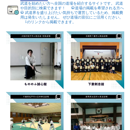
武道を始めたい方へ全国の道場を紹介するサイトです。
武道
や目的別に検索できます！
🥋道場の掲載を希望される方へ
🥋
武道界を盛り上げたい気持ちで運営しているため、掲載費
用は発生いたしません。
ぜひ道場の宣伝にご活用ください。
⇩のリンクから掲載できます。