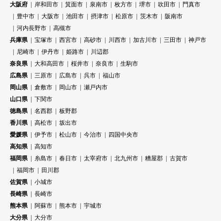
大阪府
岸和田市
箕面市
泉南市
枚方市
堺市
吹田市
門真市
豊中市
大阪市
池田市
摂津市
松原市
茨木市
阪南市
河内長野市
高槻市
兵庫県
宝塚市
西宮市
高砂市
川西市
加古川市
三田市
神戸市
尼崎市
伊丹市
姫路市
川辺郡
奈良県
大和高田市
桜井市
奈良市
生駒市
広島県
三原市
広島市
呉市
福山市
岡山県
倉敷市
岡山市
瀬戸内市
山口県
下関市
徳島県
名西郡
板野郡
香川県
高松市
坂出市
愛媛県
伊予市
松山市
今治市
四国中央市
高知県
高知市
福岡県
糸島市
春日市
太宰府市
北九州市
糟屋郡
古賀市
福岡市
田川郡
佐賀県
小城市
長崎県
長崎市
熊本県
阿蘇市
熊本市
宇城市
大分県
大分市