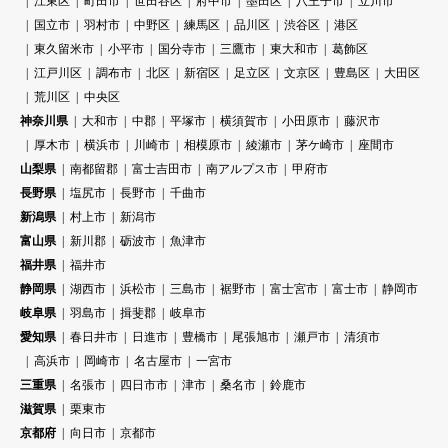
江東区
町田市
世田谷区
府中市
墨田区
八王子市
立川市
国立市
羽村市
中野区
練馬区
品川区
渋谷区
港区
東久留米市
小平市
国分寺市
三鷹市
東大和市
葛飾区
江戸川区
調布市
北区
新宿区
足立区
文京区
豊島区
大田区
荒川区
中央区
神奈川県
大和市
中郡
平塚市
横須賀市
小田原市
藤沢市
厚木市
横浜市
川崎市
相模原市
綾瀬市
茅ケ崎市
座間市
山梨県
南都留郡
富士吉田市
南アルプス市
甲府市
長野県
塩尻市
長野市
千曲市
新潟県
村上市
新潟市
富山県
新川郡
砺波市
魚津市
福井県
福井市
静岡県
湖西市
浜松市
三島市
裾野市
富士宮市
富士市
静岡市
岐阜県
羽島市
揖斐郡
岐阜市
愛知県
春日井市
日進市
豊橋市
尾張旭市
瀬戸市
清須市
高浜市
岡崎市
名古屋市
一宮市
三重県
名張市
四日市市
津市
桑名市
鈴鹿市
滋賀県
栗東市
京都府
向日市
京都市