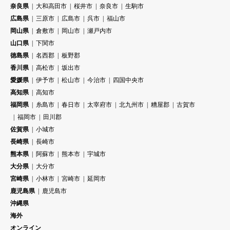
奈良県
大和高田市
桜井市
奈良市
生駒市
広島県
三原市
広島市
呉市
福山市
岡山県
倉敷市
岡山市
瀬戸内市
山口県
下関市
徳島県
名西郡
板野郡
香川県
高松市
坂出市
愛媛県
伊予市
松山市
今治市
四国中央市
高知県
高知市
福岡県
糸島市
春日市
太宰府市
北九州市
糟屋郡
古賀市
福岡市
田川郡
佐賀県
小城市
長崎県
長崎市
熊本県
阿蘇市
熊本市
宇城市
大分県
大分市
宮崎県
小林市
宮崎市
延岡市
鹿児島県
鹿児島市
沖縄県
海外
オンライン