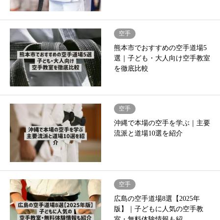
空手
熊本市でおすすめの空手道場5
選｜子ども・大人向け空手教室
を徹底比較
空手
沖縄で本場の空手を学ぶ｜主要
流派と道場10選を紹介
空手
広島の空手道場8選【2025年
版】｜子どもに人気の空手教
室・無料体験情報も紹…