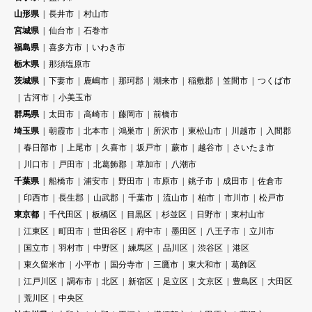
山形県
長井市
村山市
宮城県
仙台市
石巻市
福島県
喜多方市
いわき市
栃木県
那須塩原市
茨城県
下妻市
鹿嶋市
那珂郡
潮来市
稲敷郡
笠間市
つくば市
古河市
小美玉市
群馬県
太田市
高崎市
藤岡市
前橋市
埼玉県
朝霞市
北本市
鴻巣市
所沢市
東松山市
川越市
入間郡
春日部市
上尾市
久喜市
坂戸市
蕨市
越谷市
さいたま市
川口市
戸田市
北葛飾郡
草加市
八潮市
千葉県
船橋市
浦安市
野田市
市原市
銚子市
成田市
佐倉市
印西市
長生郡
山武郡
千葉市
流山市
柏市
市川市
松戸市
東京都
千代田区
板橋区
目黒区
杉並区
日野市
東村山市
江東区
町田市
世田谷区
府中市
墨田区
八王子市
立川市
国立市
羽村市
中野区
練馬区
品川区
渋谷区
港区
東久留米市
小平市
国分寺市
三鷹市
東大和市
葛飾区
江戸川区
調布市
北区
新宿区
足立区
文京区
豊島区
大田区
荒川区
中央区