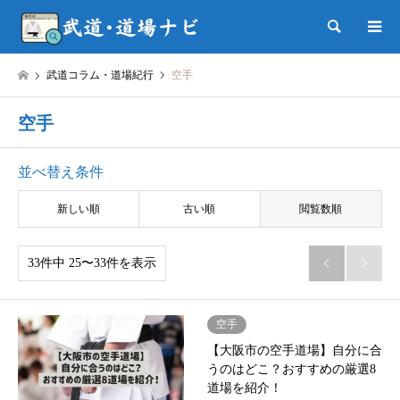
検索
武道コラム・道場紀行
空手
空手
並べ替え条件
新しい順
古い順
閲覧数順
33件中 25〜33件を表示


空手
【大阪市の空手道場】自分に合
うのはどこ？おすすめの厳選8
道場を紹介！