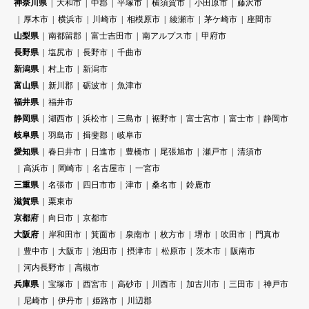
神奈川県
大和市
中郡
平塚市
横須賀市
小田原市
藤沢市
厚木市
横浜市
川崎市
相模原市
綾瀬市
茅ケ崎市
座間市
山梨県
南都留郡
富士吉田市
南アルプス市
甲府市
長野県
塩尻市
長野市
千曲市
新潟県
村上市
新潟市
富山県
新川郡
砺波市
魚津市
福井県
福井市
静岡県
湖西市
浜松市
三島市
裾野市
富士宮市
富士市
静岡市
岐阜県
羽島市
揖斐郡
岐阜市
愛知県
春日井市
日進市
豊橋市
尾張旭市
瀬戸市
清須市
高浜市
岡崎市
名古屋市
一宮市
三重県
名張市
四日市市
津市
桑名市
鈴鹿市
滋賀県
栗東市
京都府
向日市
京都市
大阪府
岸和田市
箕面市
泉南市
枚方市
堺市
吹田市
門真市
豊中市
大阪市
池田市
摂津市
松原市
茨木市
阪南市
河内長野市
高槻市
兵庫県
宝塚市
西宮市
高砂市
川西市
加古川市
三田市
神戸市
尼崎市
伊丹市
姫路市
川辺郡