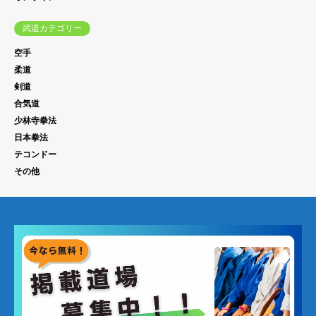
武道カテゴリー
空手
柔道
剣道
合気道
少林寺拳法
日本拳法
テコンドー
その他